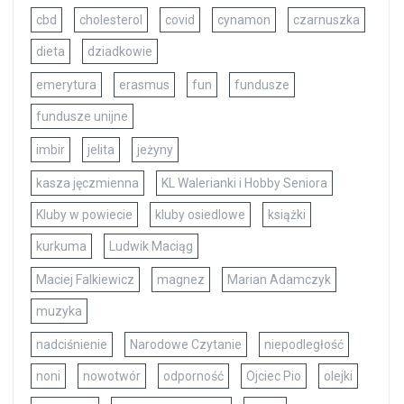
cbd
cholesterol
covid
cynamon
czarnuszka
dieta
dziadkowie
emerytura
erasmus
fun
fundusze
fundusze unijne
imbir
jelita
jeżyny
kasza jęczmienna
KL Walerianki i Hobby Seniora
Kluby w powiecie
kluby osiedlowe
książki
kurkuma
Ludwik Maciąg
Maciej Falkiewicz
magnez
Marian Adamczyk
muzyka
nadciśnienie
Narodowe Czytanie
niepodległość
noni
nowotwór
odporność
Ojciec Pio
olejki