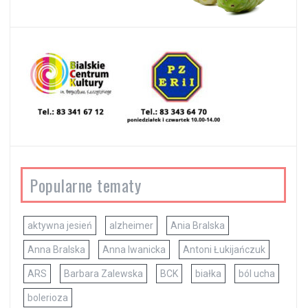
Popularne tematy
aktywna jesień
alzheimer
Ania Bralska
Anna Bralska
Anna Iwanicka
Antoni Łukijańczuk
ARS
Barbara Zalewska
BCK
białka
ból ucha
bolerioza