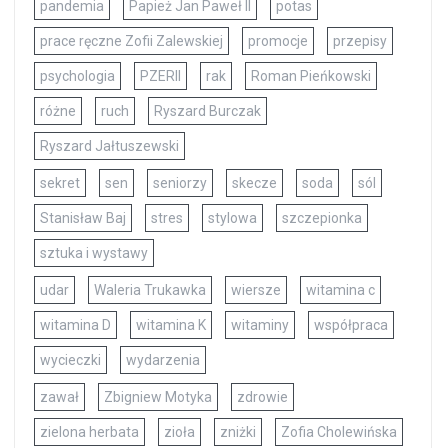
pandemia
Papież Jan Paweł II
potas
prace ręczne Zofii Zalewskiej
promocje
przepisy
psychologia
PZERII
rak
Roman Pieńkowski
różne
ruch
Ryszard Burczak
Ryszard Jałtuszewski
sekret
sen
seniorzy
skecze
soda
sól
Stanisław Baj
stres
stylowa
szczepionka
sztuka i wystawy
udar
Waleria Trukawka
wiersze
witamina c
witamina D
witamina K
witaminy
współpraca
wycieczki
wydarzenia
zawał
Zbigniew Motyka
zdrowie
zielona herbata
zioła
zniżki
Zofia Cholewińska