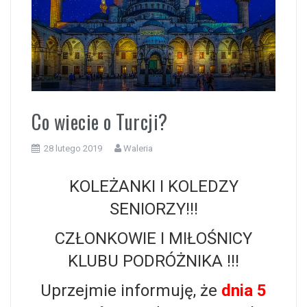
i
Co wiecie o Turcji?
28 lutego 2019
Waleria
KOLEŻANKI I KOLEDZY
SENIORZY!!!
CZŁONKOWIE I MIŁOŚNICY
KLUBU PODRÓŻNIKA !!!
Uprzejmie informuję, że
dnia 5