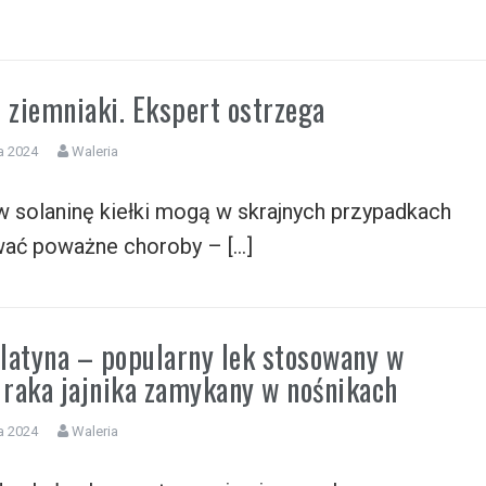
e ziemniaki. Ekspert ostrzega
a 2024
Waleria
 solaninę kiełki mogą w skrajnych przypadkach
ać poważne choroby – […]
latyna – popularny lek stosowany w
i raka jajnika zamykany w nośnikach
a 2024
Waleria