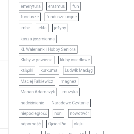
emerytura
erasmus
fun
fundusze
fundusze unijne
imbir
jelita
jeżyny
kasza jęczmienna
KL Walerianki i Hobby Seniora
Kluby w powiecie
kluby osiedlowe
książki
kurkuma
Ludwik Maciąg
Maciej Falkiewicz
magnez
Marian Adamczyk
muzyka
nadciśnienie
Narodowe Czytanie
niepodległość
noni
nowotwór
odporność
Ojciec Pio
olejki