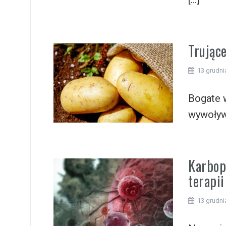
Trując
13 grudni
Bogate w
wywoływ
Karbop
terapi
13 grudni