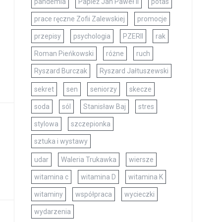
pandemia
Papież Jan Paweł II
potas
prace ręczne Zofii Zalewskiej
promocje
przepisy
psychologia
PZERII
rak
Roman Pieńkowski
różne
ruch
Ryszard Burczak
Ryszard Jałtuszewski
sekret
sen
seniorzy
skecze
soda
sól
Stanisław Baj
stres
stylowa
szczepionka
sztuka i wystawy
udar
Waleria Trukawka
wiersze
witamina c
witamina D
witamina K
witaminy
współpraca
wycieczki
wydarzenia