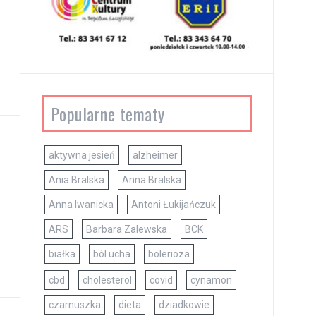
Popularne tematy
aktywna jesień
alzheimer
Ania Bralska
Anna Bralska
Anna Iwanicka
Antoni Łukijańczuk
ARS
Barbara Zalewska
BCK
białka
ból ucha
bolerioza
cbd
cholesterol
covid
cynamon
czarnuszka
dieta
dziadkowie