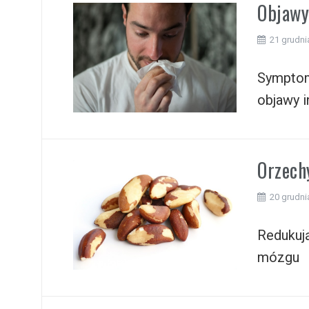
Objawy
21 grudni
Symptom
objawy i
Orzechy
20 grudni
Redukują
mózgu