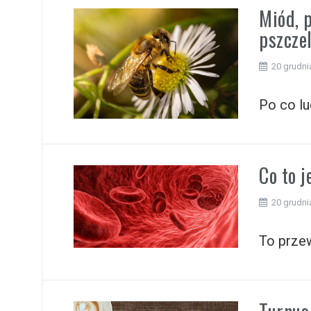
Miód, 
pszczel
20 grudni
Po co l
Co to 
20 grudni
To prze