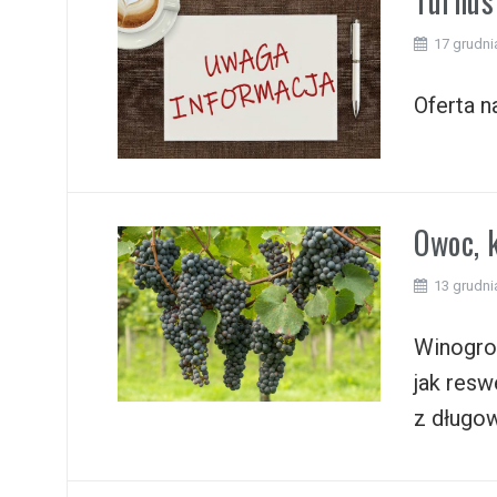
Turnus
17 grudni
Oferta n
Owoc, 
13 grudni
Winogron
jak resw
z długow