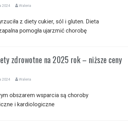
a 2024
Waleria
zuciła z diety cukier, sól i gluten. Dieta
zapalna pomogła ujarzmić chorobę
tety zdrowotne na 2025 rok – niższe ceny
a 2024
Waleria
ym obszarem wsparcia są choroby
czne i kardiologiczne