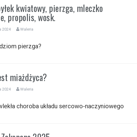
pyłek kwiatowy, pierzga, mleczko
e, propolis, wosk.
a 2024
Waleria
udziom pierzga?
jest miażdżyca?
a 2024
Waleria
wlekła choroba układu sercowo-naczyniowego