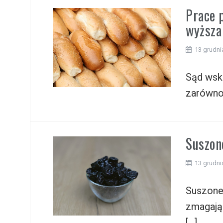
Prace 
wyższa
13 grudni
Sąd wska
zarówno
Suszone
13 grudni
Suszone
zmagają 
[…]