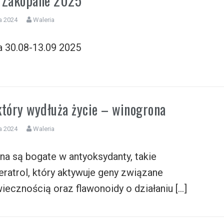
 Zakopane 2025
a 2024
Waleria
a 30.08-13.09 2025
który wydłuża życie – winogrona
a 2024
Waleria
a są bogate w antyoksydanty, takie
eratrol, który aktywuje geny związane
iecznością oraz flawonoidy o działaniu […]