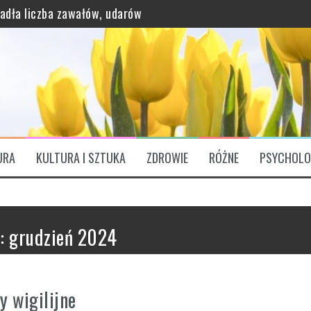
grawitację?
ątkowo bogaty profil odżywczy
URA
KULTURA I SZTUKA
ZDROWIE
RÓŻNE
PSYCHOLO
ózgu. „Są Świętym Graalem”
c:
grudzień 2024
y wigilijne