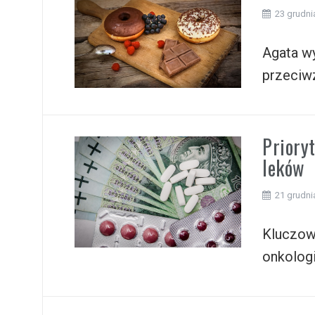
23 grudni
Agata wyr
przeciw
Priory
leków
21 grudni
Kluczow
onkologi