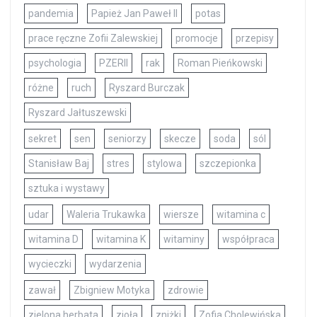
pandemia
Papież Jan Paweł II
potas
prace ręczne Zofii Zalewskiej
promocje
przepisy
psychologia
PZERII
rak
Roman Pieńkowski
różne
ruch
Ryszard Burczak
Ryszard Jałtuszewski
sekret
sen
seniorzy
skecze
soda
sól
Stanisław Baj
stres
stylowa
szczepionka
sztuka i wystawy
udar
Waleria Trukawka
wiersze
witamina c
witamina D
witamina K
witaminy
współpraca
wycieczki
wydarzenia
zawał
Zbigniew Motyka
zdrowie
zielona herbata
zioła
zniżki
Zofia Cholewińska