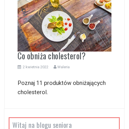
i
Co obniża cholesterol?
2 kwietnia 2022
Waleria
Poznaj 11 produktów obniżających
cholesterol.
Witaj na blogu seniora