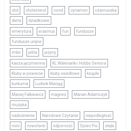
cbd
cholesterol
covid
cynamon
czarnuszka
dieta
dziadkowie
emerytura
erasmus
fun
fundusze
fundusze unijne
imbir
jelita
jeżyny
kasza jęczmienna
KL Walerianki i Hobby Seniora
Kluby w powiecie
kluby osiedlowe
książki
kurkuma
Ludwik Maciąg
Maciej Falkiewicz
magnez
Marian Adamczyk
muzyka
nadciśnienie
Narodowe Czytanie
niepodległość
noni
nowotwór
odporność
Ojciec Pio
olejki