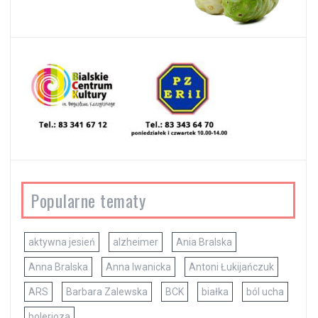
Popularne tematy
aktywna jesień
alzheimer
Ania Bralska
Anna Bralska
Anna Iwanicka
Antoni Łukijańczuk
ARS
Barbara Zalewska
BCK
białka
ból ucha
bolerioza