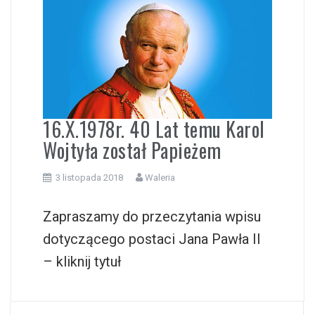
i
16.X.1978r. 40 Lat temu Karol
Wojtyła został Papieżem
3 listopada 2018
Waleria
Zapraszamy do przeczytania wpisu
dotyczącego postaci Jana Pawła II
– kliknij tytuł