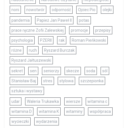
noni
nowotwór
odporność
Ojciec Pio
olejki
pandemia
Papież Jan Paweł II
potas
prace ręczne Zofii Zalewskiej
promocje
przepisy
psychologia
PZERII
rak
Roman Pieńkowski
różne
ruch
Ryszard Burczak
Ryszard Jałtuszewski
sekret
sen
seniorzy
skecze
soda
sól
Stanisław Baj
stres
stylowa
szczepionka
sztuka i wystawy
udar
Waleria Trukawka
wiersze
witamina c
witamina D
witamina K
witaminy
współpraca
wycieczki
wydarzenia