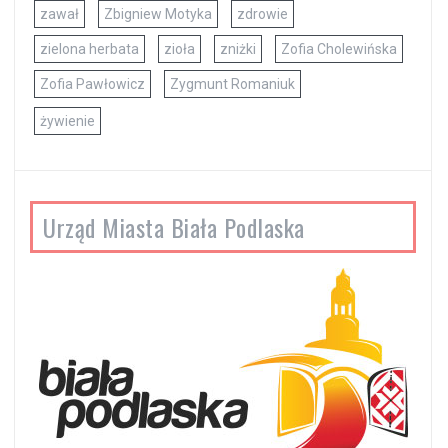
zawał
Zbigniew Motyka
zdrowie
zielona herbata
zioła
zniżki
Zofia Cholewińska
Zofia Pawłowicz
Zygmunt Romaniuk
żywienie
Urząd Miasta Biała Podlaska