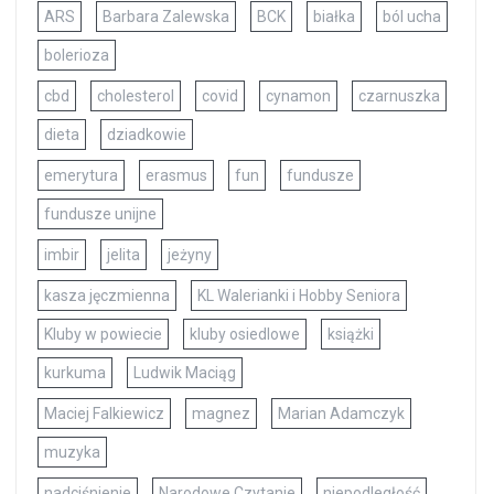
ARS
Barbara Zalewska
BCK
białka
ból ucha
bolerioza
cbd
cholesterol
covid
cynamon
czarnuszka
dieta
dziadkowie
emerytura
erasmus
fun
fundusze
fundusze unijne
imbir
jelita
jeżyny
kasza jęczmienna
KL Walerianki i Hobby Seniora
Kluby w powiecie
kluby osiedlowe
książki
kurkuma
Ludwik Maciąg
Maciej Falkiewicz
magnez
Marian Adamczyk
muzyka
nadciśnienie
Narodowe Czytanie
niepodległość