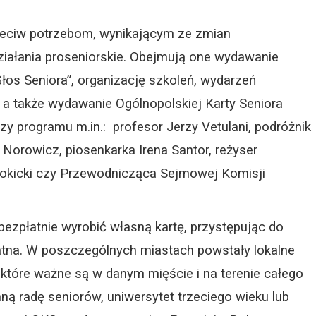
ciw potrzebom, wynikającym ze zmian
ziałania proseniorskie. Obejmują one wydawanie
os Seniora”, organizację szkoleń, wydarzeń
w a także wydawanie Ogólnopolskiej Karty Seniora
y programu m.in.: profesor Jerzy Vetulani, podróżnik
Norowicz, piosenkarka Irena Santor, reżyser
Rokicki czy Przewodnicząca Sejmowej Komisji
bezpłatnie wyrobić własną kartę, przystępując do
atna. W poszczególnych miastach powstały lokalne
 które ważne są w danym mięście i na terenie całego
ną radę seniorów, uniwersytet trzeciego wieku lub