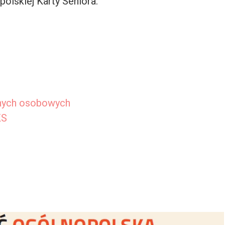
polskiej Karty Seniora.
anych osobowych
KS