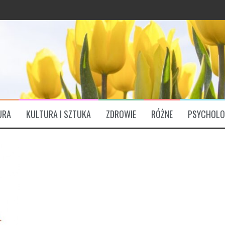
grawitację?
ątkowo bogaty profil odżywczy
URA
KULTURA I SZTUKA
ZDROWIE
RÓŻNE
PSYCHOLO
ózgu. „Są Świętym Graalem”
padła liczba zawałów, udarów