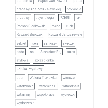
pandemia
Papież Jan Paweł II
potas
prace ręczne Zofii Zalewskiej
promocje
przepisy
psychologia
PZERII
rak
Roman Pieńkowski
różne
ruch
Ryszard Burczak
Ryszard Jałtuszewski
sekret
sen
seniorzy
skecze
soda
sól
Stanisław Baj
stres
stylowa
szczepionka
sztuka i wystawy
udar
Waleria Trukawka
wiersze
witamina c
witamina D
witamina K
witaminy
współpraca
wycieczki
wydarzenia