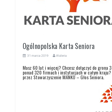
i
Ogólnopolska Karta Seniora
31 marca 2019
Waleria
Masz 60 lat i więcej? Chcesz dołączyć do grona 35
ponad 320 firmach i instytucjach w całym kraju?
przez Stowarzyszenie MANKO – Głos Seniora.