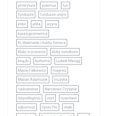
emerytura
erasmus
fun
fundusze
fundusze unijne
imbir
jelita
jeżyny
kasza jęczmienna
KL Walerianki i Hobby Seniora
Kluby w powiecie
kluby osiedlowe
książki
kurkuma
Ludwik Maciąg
Maciej Falkiewicz
magnez
Marian Adamczyk
muzyka
nadciśnienie
Narodowe Czytanie
niepodległość
noni
nowotwór
odporność
Ojciec Pio
olejki