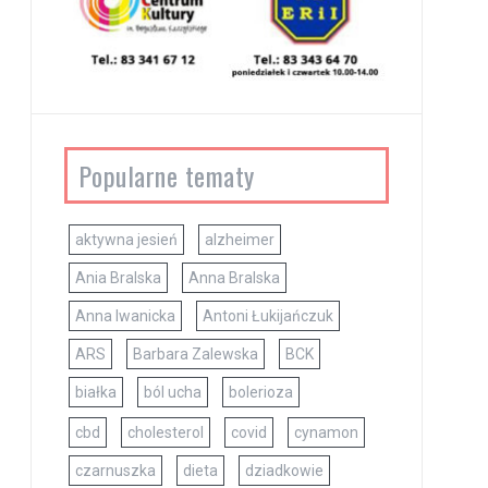
Popularne tematy
aktywna jesień
alzheimer
Ania Bralska
Anna Bralska
Anna Iwanicka
Antoni Łukijańczuk
ARS
Barbara Zalewska
BCK
białka
ból ucha
bolerioza
cbd
cholesterol
covid
cynamon
czarnuszka
dieta
dziadkowie