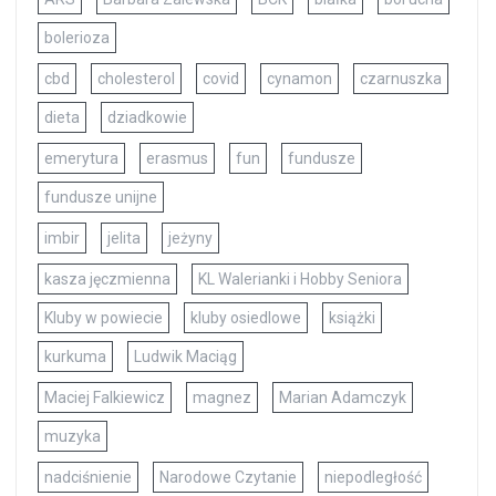
bolerioza
cbd
cholesterol
covid
cynamon
czarnuszka
dieta
dziadkowie
emerytura
erasmus
fun
fundusze
fundusze unijne
imbir
jelita
jeżyny
kasza jęczmienna
KL Walerianki i Hobby Seniora
Kluby w powiecie
kluby osiedlowe
książki
kurkuma
Ludwik Maciąg
Maciej Falkiewicz
magnez
Marian Adamczyk
muzyka
nadciśnienie
Narodowe Czytanie
niepodległość