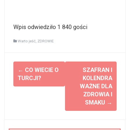
Wpis odwiedziło 1 840 gości
Warto jeść
,
ZDROWIE
Z
←
CO WIECIE O
SZAFRAN I
o
TURCJI?
KOLENDRA
WAŻNE DLA
b
ZDROWIA I
a
SMAKU
→
c
z
w