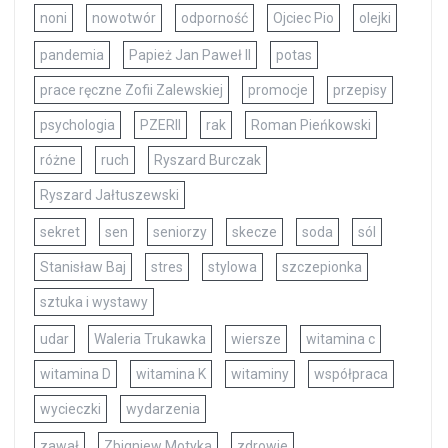
noni
nowotwór
odporność
Ojciec Pio
olejki
pandemia
Papież Jan Paweł II
potas
prace ręczne Zofii Zalewskiej
promocje
przepisy
psychologia
PZERII
rak
Roman Pieńkowski
różne
ruch
Ryszard Burczak
Ryszard Jałtuszewski
sekret
sen
seniorzy
skecze
soda
sól
Stanisław Baj
stres
stylowa
szczepionka
sztuka i wystawy
udar
Waleria Trukawka
wiersze
witamina c
witamina D
witamina K
witaminy
współpraca
wycieczki
wydarzenia
zawał
Zbigniew Motyka
zdrowie