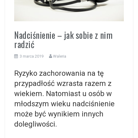
i
Nadciśnienie – jak sobie z nim
radzić
3 marca 2019
Waleria
Ryzyko zachorowania na tę
przypadłość wzrasta razem z
wiekiem. Natomiast u osób w
młodszym wieku nadciśnienie
może być wynikiem innych
dolegliwości.