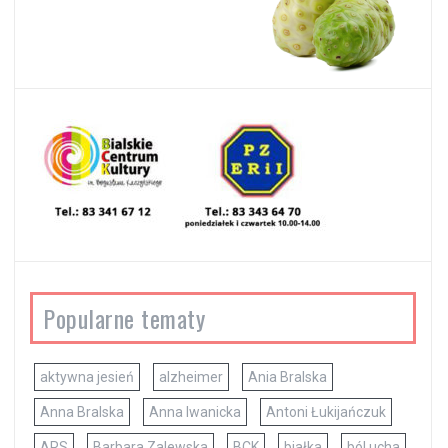
Popularne tematy
aktywna jesień
alzheimer
Ania Bralska
Anna Bralska
Anna Iwanicka
Antoni Łukijańczuk
ARS
Barbara Zalewska
BCK
białka
ból ucha