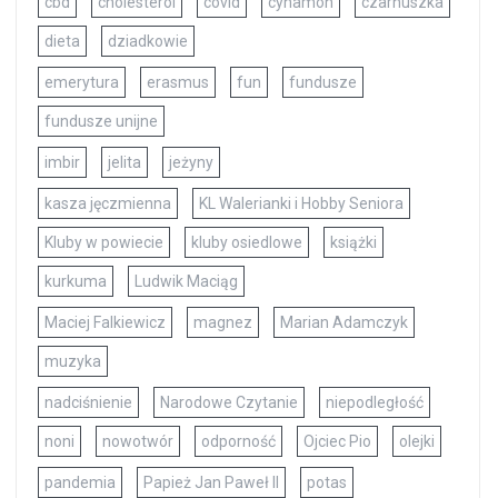
cbd
cholesterol
covid
cynamon
czarnuszka
dieta
dziadkowie
emerytura
erasmus
fun
fundusze
fundusze unijne
imbir
jelita
jeżyny
kasza jęczmienna
KL Walerianki i Hobby Seniora
Kluby w powiecie
kluby osiedlowe
książki
kurkuma
Ludwik Maciąg
Maciej Falkiewicz
magnez
Marian Adamczyk
muzyka
nadciśnienie
Narodowe Czytanie
niepodległość
noni
nowotwór
odporność
Ojciec Pio
olejki
pandemia
Papież Jan Paweł II
potas