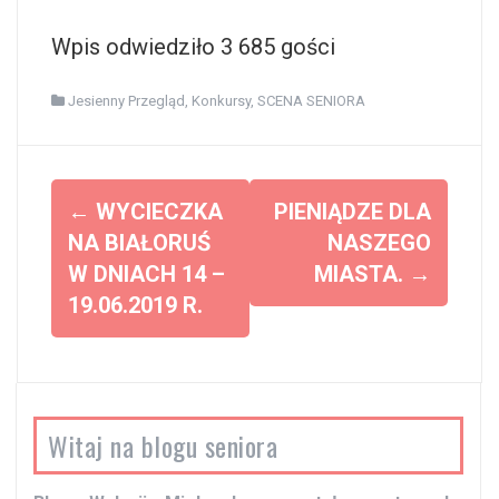
Wpis odwiedziło 3 685 gości
Jesienny Przegląd
,
Konkursy
,
SCENA SENIORA
Z
←
WYCIECZKA
PIENIĄDZE DLA
o
NA BIAŁORUŚ
NASZEGO
W DNIACH 14 –
MIASTA.
→
b
19.06.2019 R.
a
c
z
w
Witaj na blogu seniora
p
i