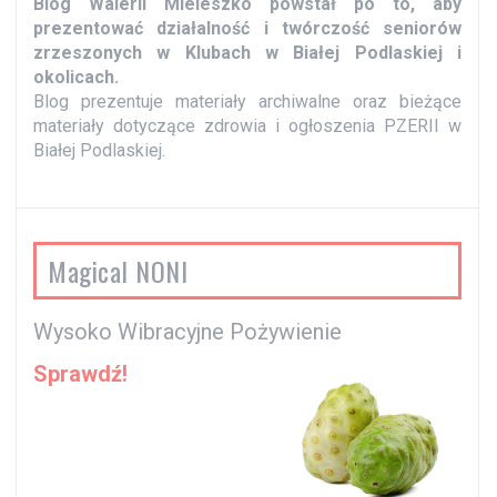
Blog Walerii Mieleszko powstał po to, aby
s
prezentować działalność i twórczość seniorów
y
zrzeszonych w Klubach w Białej Podlaskiej i
okolicach.
Blog prezentuje materiały archiwalne oraz bieżące
materiały dotyczące zdrowia i ogłoszenia PZERII w
Białej Podlaskiej.
Magical NONI
Wysoko Wibracyjne Pożywienie
Sprawdź!