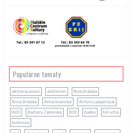
Popularne tematy
aktywna jesień
alzheimer
Ania Bralska
Anna Bralska
Anna Iwanicka
Antoni Łukijańczuk
ARS
Barbara Zalewska
BCK
białka
ból ucha
bolerioza