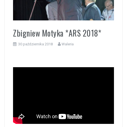
i
Zbigniew Motyka *ARS 2018*
30 października 2018
Waleria