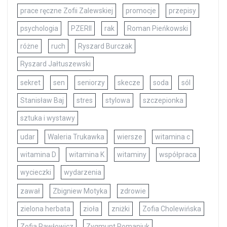
prace ręczne Zofii Zalewskiej
promocje
przepisy
psychologia
PZERII
rak
Roman Pieńkowski
różne
ruch
Ryszard Burczak
Ryszard Jałtuszewski
sekret
sen
seniorzy
skecze
soda
sól
Stanisław Baj
stres
stylowa
szczepionka
sztuka i wystawy
udar
Waleria Trukawka
wiersze
witamina c
witamina D
witamina K
witaminy
współpraca
wycieczki
wydarzenia
zawał
Zbigniew Motyka
zdrowie
zielona herbata
zioła
zniżki
Zofia Cholewińska
Zofia Pawłowicz
Zygmunt Romaniuk