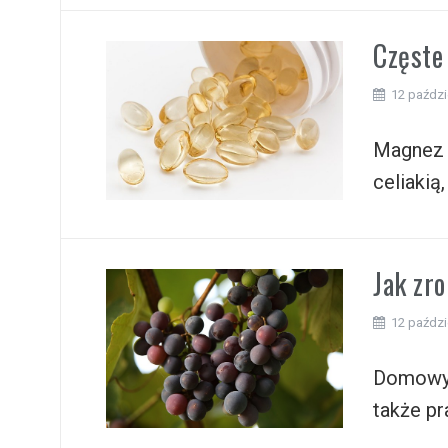
Częste
12 paździ
Magnez 
celiakią
Jak zr
12 paździ
Domowy s
także p