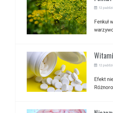
12 paździ
Fenkuł w
warzywo,
Witami
12 paździ
Efekt ni
Różnorod
Niszcz