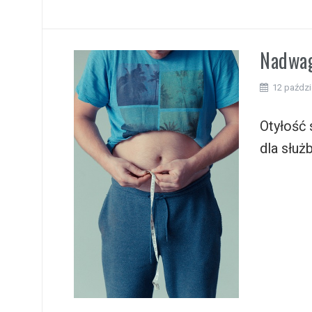
Nadwag
12 paździ
Otyłość
dla służ