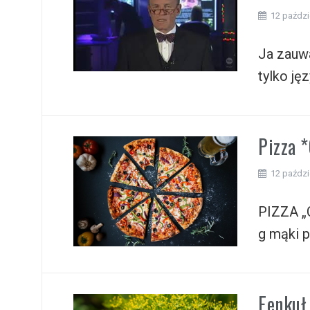
i
12 paździ
Ja zauwa
tylko ję
Pizza 
12 paździ
PIZZA „
g mąki p
Fenkuł