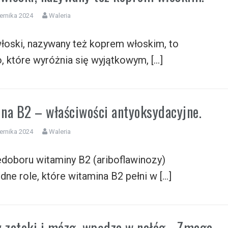
ernika 2024
Waleria
łoski, nazywany też koprem włoskim, to
 które wyróżnia się wyjątkowym, […]
na B2 – właściwości antyoksydacyjne.
ernika 2024
Waleria
edoboru witaminy B2 (ariboflawinozy)
ne role, które witamina B2 pełni w […]
y zatoki i mózg, wpędza w nałóg. „Zmaga