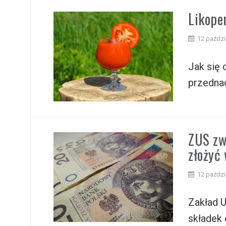
Likope
12 paździ
Jak się 
przednad
ZUS zw
złożyć
12 paździ
Zakład 
składek 