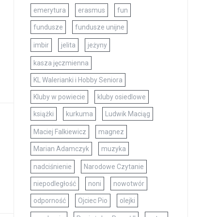
emerytura
erasmus
fun
fundusze
fundusze unijne
imbir
jelita
jeżyny
kasza jęczmienna
KL Walerianki i Hobby Seniora
Kluby w powiecie
kluby osiedlowe
książki
kurkuma
Ludwik Maciąg
Maciej Falkiewicz
magnez
Marian Adamczyk
muzyka
nadciśnienie
Narodowe Czytanie
niepodległość
noni
nowotwór
odporność
Ojciec Pio
olejki