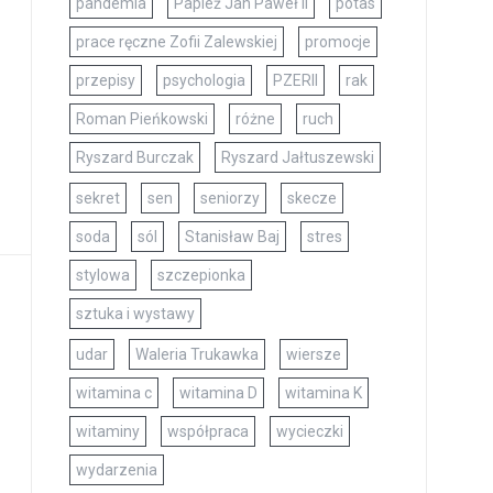
pandemia
Papież Jan Paweł II
potas
prace ręczne Zofii Zalewskiej
promocje
przepisy
psychologia
PZERII
rak
Roman Pieńkowski
różne
ruch
Ryszard Burczak
Ryszard Jałtuszewski
sekret
sen
seniorzy
skecze
soda
sól
Stanisław Baj
stres
stylowa
szczepionka
sztuka i wystawy
udar
Waleria Trukawka
wiersze
witamina c
witamina D
witamina K
witaminy
współpraca
wycieczki
wydarzenia