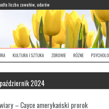
grawitację?
ątkowo bogaty profil odżywczy
URA
KULTURA I SZTUKA
ZDROWIE
RÓŻNE
PSYCHOLO
ózgu. „Są Świętym Graalem”
październik 2024
 wiary – Cayce amerykański prorok