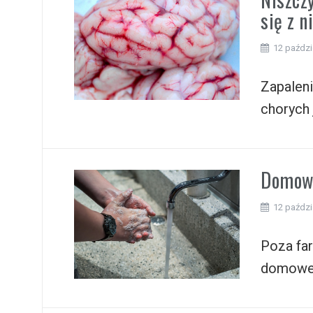
się z 
12 paździ
Zapalen
chorych 
Domowe
12 paździ
Poza far
domowe 