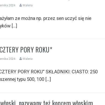
ernika 2024
Waleria
żyłam ze można np. przez sen uczyć się nie
zyków […]
*CZTERY PORY ROKU*
ernika 2024
Waleria
CZTERY PORY ROKU” SKŁADNIKI: CIASTO: 250
szennej typu 500, 100 […]
 włoski, nazywany też koprem włoskim.