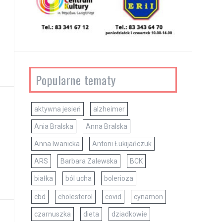
Popularne tematy
aktywna jesień
alzheimer
Ania Bralska
Anna Bralska
Anna Iwanicka
Antoni Łukijańczuk
ARS
Barbara Zalewska
BCK
białka
ból ucha
bolerioza
cbd
cholesterol
covid
cynamon
czarnuszka
dieta
dziadkowie