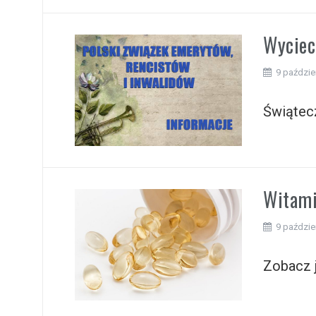
Wyciec
9 paździe
Świątec
Witami
9 paździe
Zobacz j