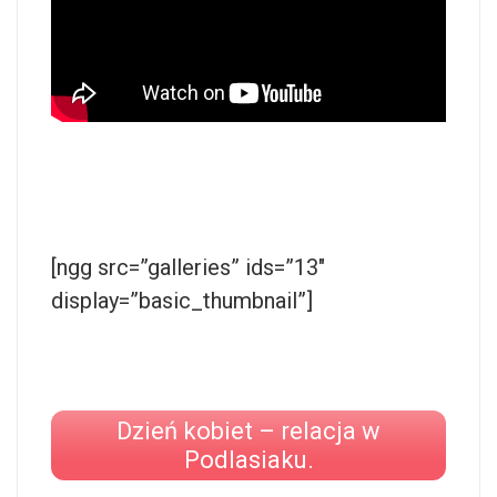
[ngg src=”galleries” ids=”13″
display=”basic_thumbnail”]
Dzień kobiet – relacja w
Podlasiaku.