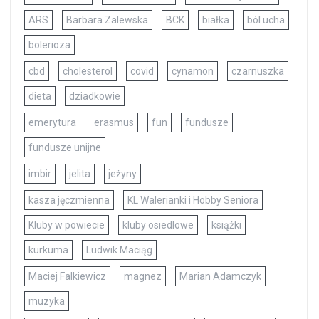
ARS
Barbara Zalewska
BCK
białka
ból ucha
bolerioza
cbd
cholesterol
covid
cynamon
czarnuszka
dieta
dziadkowie
emerytura
erasmus
fun
fundusze
fundusze unijne
imbir
jelita
jeżyny
kasza jęczmienna
KL Walerianki i Hobby Seniora
Kluby w powiecie
kluby osiedlowe
książki
kurkuma
Ludwik Maciąg
Maciej Falkiewicz
magnez
Marian Adamczyk
muzyka