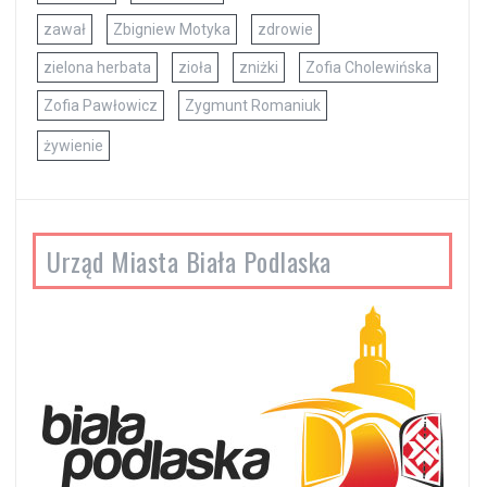
zawał
Zbigniew Motyka
zdrowie
zielona herbata
zioła
zniżki
Zofia Cholewińska
Zofia Pawłowicz
Zygmunt Romaniuk
żywienie
Urząd Miasta Biała Podlaska