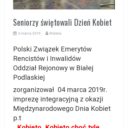
i
Seniorzy świętowali Dzień Kobiet
6 marca 2019
Waleria
Polski Związek Emerytów
Rencistów i Inwalidów
Oddział Rejonowy w Białej
Podlaskiej
zorganizował 04 marca 2019r.
imprezę integracyjną z okazji
Międzynarodowego Dnia Kobiet
p.t
,,Kobieto, Kobieto choć tyle