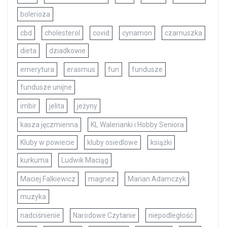
bolerioza
cbd
cholesterol
covid
cynamon
czarnuszka
dieta
dziadkowie
emerytura
erasmus
fun
fundusze
fundusze unijne
imbir
jelita
jeżyny
kasza jęczmienna
KL Walerianki i Hobby Seniora
Kluby w powiecie
kluby osiedlowe
książki
kurkuma
Ludwik Maciąg
Maciej Falkiewicz
magnez
Marian Adamczyk
muzyka
nadciśnienie
Narodowe Czytanie
niepodległość