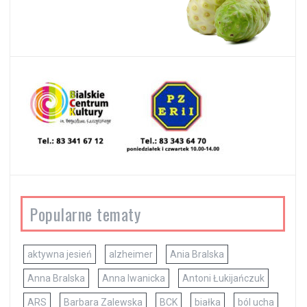
Popularne tematy
aktywna jesień
alzheimer
Ania Bralska
Anna Bralska
Anna Iwanicka
Antoni Łukijańczuk
ARS
Barbara Zalewska
BCK
białka
ból ucha