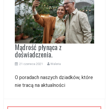
i
Mądrość płynąca z
doświadczenia.
21 czerwca 2021
Waleria
O poradach naszych dziadków, które
nie tracą na aktualności