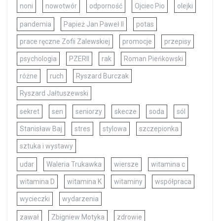
noni
nowotwór
odporność
Ojciec Pio
olejki
pandemia
Papież Jan Paweł II
potas
prace ręczne Zofii Zalewskiej
promocje
przepisy
psychologia
PZERII
rak
Roman Pieńkowski
różne
ruch
Ryszard Burczak
Ryszard Jałtuszewski
sekret
sen
seniorzy
skecze
soda
sól
Stanisław Baj
stres
stylowa
szczepionka
sztuka i wystawy
udar
Waleria Trukawka
wiersze
witamina c
witamina D
witamina K
witaminy
współpraca
wycieczki
wydarzenia
zawał
Zbigniew Motyka
zdrowie