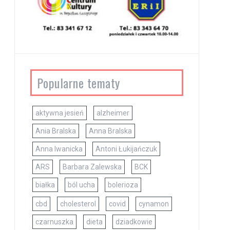
Popularne tematy
aktywna jesień
alzheimer
Ania Bralska
Anna Bralska
Anna Iwanicka
Antoni Łukijańczuk
ARS
Barbara Zalewska
BCK
białka
ból ucha
bolerioza
cbd
cholesterol
covid
cynamon
czarnuszka
dieta
dziadkowie