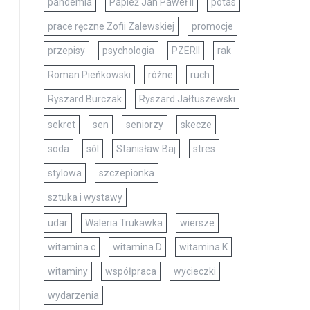
pandemia
Papież Jan Paweł II
potas
prace ręczne Zofii Zalewskiej
promocje
przepisy
psychologia
PZERII
rak
Roman Pieńkowski
różne
ruch
Ryszard Burczak
Ryszard Jałtuszewski
sekret
sen
seniorzy
skecze
soda
sól
Stanisław Baj
stres
stylowa
szczepionka
sztuka i wystawy
udar
Waleria Trukawka
wiersze
witamina c
witamina D
witamina K
witaminy
współpraca
wycieczki
wydarzenia