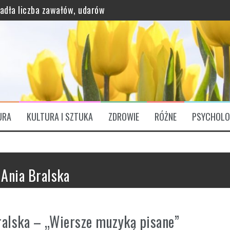
padła liczba zawałów, udarów
grawitację?
URA
KULTURA I SZTUKA
ZDROWIE
RÓŻNE
PSYCHOLO
ątkowo bogaty profil odżywczy
ózgu. „Są Świętym Graalem”
:
Ania Bralska
ralska – „Wiersze muzyką pisane”