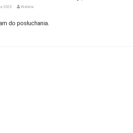
da 2025
Waleria
am do posłuchania.