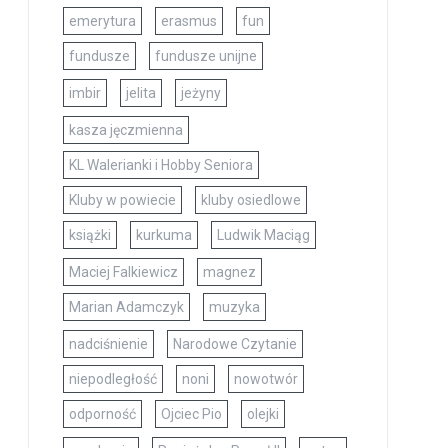
emerytura
erasmus
fun
fundusze
fundusze unijne
imbir
jelita
jeżyny
kasza jęczmienna
KL Walerianki i Hobby Seniora
Kluby w powiecie
kluby osiedlowe
książki
kurkuma
Ludwik Maciąg
Maciej Falkiewicz
magnez
Marian Adamczyk
muzyka
nadciśnienie
Narodowe Czytanie
niepodległość
noni
nowotwór
odporność
Ojciec Pio
olejki