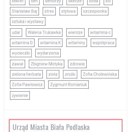
sekret
sen
seniorzy
skecze
soda
sól
Stanisław Baj
stres
stylowa
szczepionka
sztuka i wystawy
udar
Waleria Trukawka
wiersze
witamina c
witamina D
witamina K
witaminy
współpraca
wycieczki
wydarzenia
zawał
Zbigniew Motyka
zdrowie
zielona herbata
zioła
zniżki
Zofia Cholewińska
Zofia Pawłowicz
Zygmunt Romaniuk
żywienie
Urząd Miasta Biała Podlaska