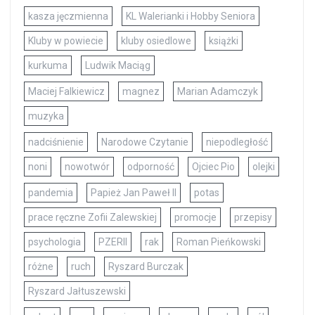
kasza jęczmienna
KL Walerianki i Hobby Seniora
Kluby w powiecie
kluby osiedlowe
książki
kurkuma
Ludwik Maciąg
Maciej Falkiewicz
magnez
Marian Adamczyk
muzyka
nadciśnienie
Narodowe Czytanie
niepodległość
noni
nowotwór
odporność
Ojciec Pio
olejki
pandemia
Papież Jan Paweł II
potas
prace ręczne Zofii Zalewskiej
promocje
przepisy
psychologia
PZERII
rak
Roman Pieńkowski
różne
ruch
Ryszard Burczak
Ryszard Jałtuszewski