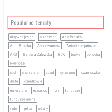
Popularne tematy
aktywna jesień
alzheimer
Ania Bralska
Anna Bralska
Anna Iwanicka
Antoni Łukijańczuk
ARS
Barbara Zalewska
BCK
białka
ból ucha
bolerioza
cbd
cholesterol
covid
cynamon
czarnuszka
dieta
dziadkowie
emerytura
erasmus
fun
fundusze
fundusze unijne
imbir
jelita
jeżyny