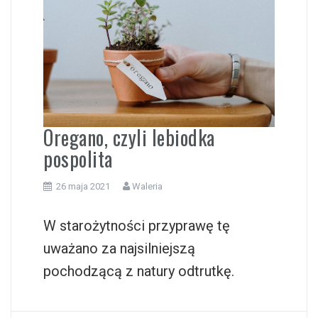
i
Oregano, czyli lebiodka
pospolita
26 maja 2021
Waleria
W starożytności przyprawę tę
uważano za najsilniejszą
pochodzącą z natury odtrutkę.