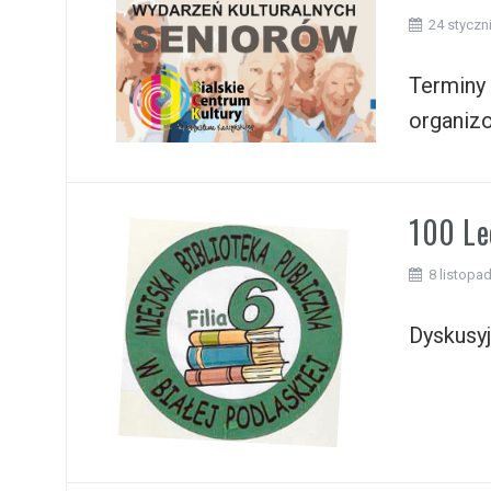
i
24 styczn
Terminy 
organiz
100 Le
8 listopa
Dyskusyj