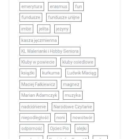
emerytura
erasmus
fun
fundusze
fundusze unijne
imbir
jelita
jeżyny
kasza jęczmienna
KL Walerianki i Hobby Seniora
Kluby w powiecie
kluby osiedlowe
książki
kurkuma
Ludwik Maciąg
Maciej Falkiewicz
magnez
Marian Adamczyk
muzyka
nadciśnienie
Narodowe Czytanie
niepodległość
noni
nowotwór
odporność
Ojciec Pio
olejki