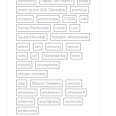
pandemia
Papież Jan Paweł II
potas
prace ręczne Zofii Zalewskiej
promocje
przepisy
psychologia
PZERII
rak
Roman Pieńkowski
różne
ruch
Ryszard Burczak
Ryszard Jałtuszewski
sekret
sen
seniorzy
skecze
soda
sól
Stanisław Baj
stres
stylowa
szczepionka
sztuka i wystawy
udar
Waleria Trukawka
wiersze
witamina c
witamina D
witamina K
witaminy
współpraca
wycieczki
wydarzenia