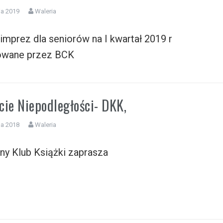
ia 2019
Waleria
imprez dla seniorów na I kwartał 2019 r
owane przez BCK
cie Niepodległości- DKK,
da 2018
Waleria
ny Klub Książki zaprasza