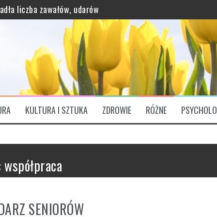
padła liczba zawałów, udarów
grawitację?
URA
KULTURA I SZTUKA
ZDROWIE
RÓŻNE
PSYCHOLO
ątkowo bogaty profil odżywczy
ózgu. „Są Świętym Graalem”
:
współpraca
DARZ SENIORÓW