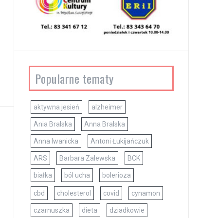
Popularne tematy
aktywna jesień
alzheimer
Ania Bralska
Anna Bralska
Anna Iwanicka
Antoni Łukijańczuk
ARS
Barbara Zalewska
BCK
białka
ból ucha
bolerioza
cbd
cholesterol
covid
cynamon
czarnuszka
dieta
dziadkowie