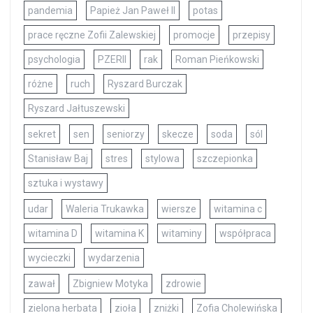
pandemia
Papież Jan Paweł II
potas
prace ręczne Zofii Zalewskiej
promocje
przepisy
psychologia
PZERII
rak
Roman Pieńkowski
różne
ruch
Ryszard Burczak
Ryszard Jałtuszewski
sekret
sen
seniorzy
skecze
soda
sól
Stanisław Baj
stres
stylowa
szczepionka
sztuka i wystawy
udar
Waleria Trukawka
wiersze
witamina c
witamina D
witamina K
witaminy
współpraca
wycieczki
wydarzenia
zawał
Zbigniew Motyka
zdrowie
zielona herbata
zioła
zniżki
Zofia Cholewińska