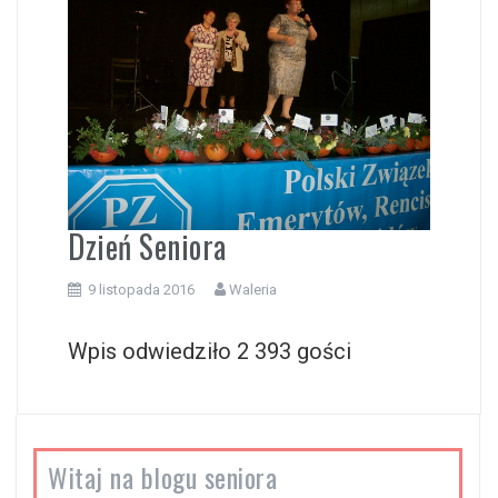
i
Dzień Seniora
9 listopada 2016
Waleria
Wpis odwiedziło 2 393 gości
Witaj na blogu seniora