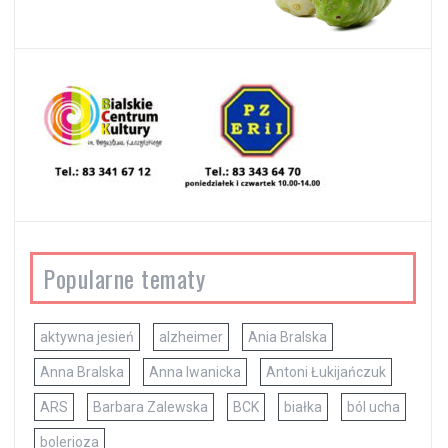
Popularne tematy
aktywna jesień
alzheimer
Ania Bralska
Anna Bralska
Anna Iwanicka
Antoni Łukijańczuk
ARS
Barbara Zalewska
BCK
białka
ból ucha
bolerioza