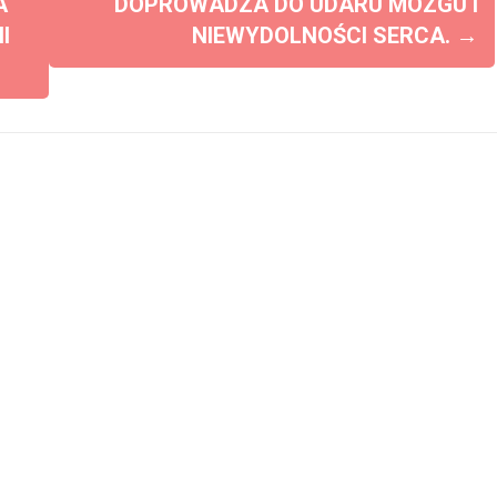
A
DOPROWADZA DO UDARU MÓZGU I
I
NIEWYDOLNOŚCI SERCA.
→