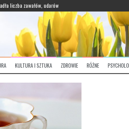
padła liczba zawałów, udarów
grawitację?
URA
KULTURA I SZTUKA
ZDROWIE
RÓŻNE
PSYCHOLO
ątkowo bogaty profil odżywczy
ózgu. „Są Świętym Graalem”