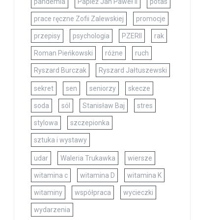
pandemia
Papież Jan Paweł II
potas
prace ręczne Zofii Zalewskiej
promocje
przepisy
psychologia
PZERII
rak
Roman Pieńkowski
różne
ruch
Ryszard Burczak
Ryszard Jałtuszewski
sekret
sen
seniorzy
skecze
soda
sól
Stanisław Baj
stres
stylowa
szczepionka
sztuka i wystawy
udar
Waleria Trukawka
wiersze
witamina c
witamina D
witamina K
witaminy
współpraca
wycieczki
wydarzenia