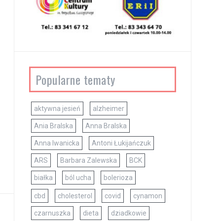
Popularne tematy
aktywna jesień
alzheimer
Ania Bralska
Anna Bralska
Anna Iwanicka
Antoni Łukijańczuk
ARS
Barbara Zalewska
BCK
białka
ból ucha
bolerioza
cbd
cholesterol
covid
cynamon
czarnuszka
dieta
dziadkowie