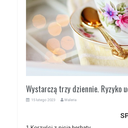
i
Wystarczą trzy dziennie. Ryzyko u
15 lutego 2023
Waleria
SP
1.Korzyści z picia herbaty