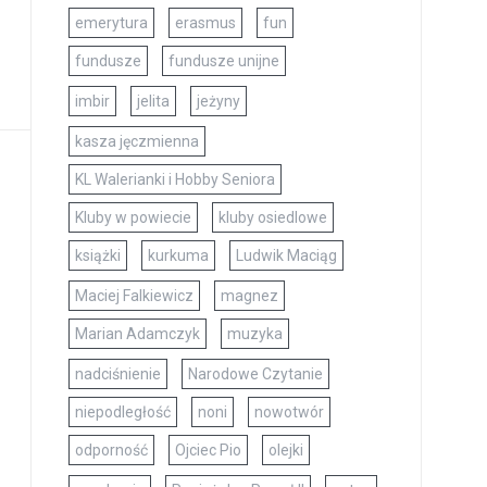
emerytura
erasmus
fun
fundusze
fundusze unijne
imbir
jelita
jeżyny
kasza jęczmienna
KL Walerianki i Hobby Seniora
Kluby w powiecie
kluby osiedlowe
książki
kurkuma
Ludwik Maciąg
Maciej Falkiewicz
magnez
Marian Adamczyk
muzyka
nadciśnienie
Narodowe Czytanie
niepodległość
noni
nowotwór
odporność
Ojciec Pio
olejki