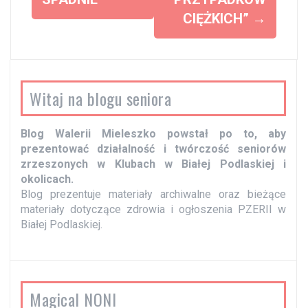
z
CIĘŻKICH”
→
w
p
i
s
Witaj na blogu seniora
y
Blog Walerii Mieleszko powstał po to, aby
prezentować działalność i twórczość seniorów
zrzeszonych w Klubach w Białej Podlaskiej i
okolicach.
Blog prezentuje materiały archiwalne oraz bieżące
materiały dotyczące zdrowia i ogłoszenia PZERII w
Białej Podlaskiej.
Magical NONI