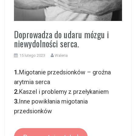
i
Doprowadza do udaru mózgu i
niewydolności serca.
15 lutego 2023
Waleria
1.
Migotanie przedsionków – groźna
arytmia serca
2.
Kaszel i problemy z przełykaniem
3.
Inne powikłania migotania
przedsionków