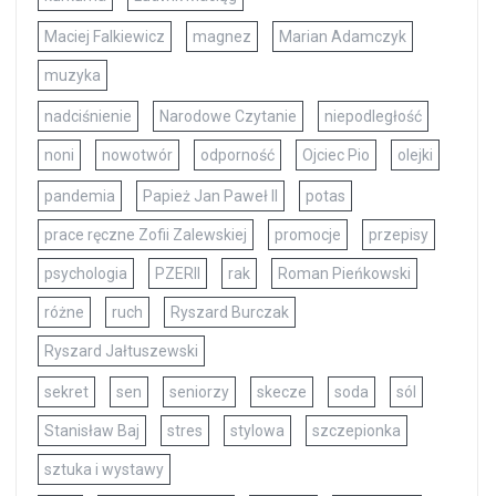
Maciej Falkiewicz
magnez
Marian Adamczyk
muzyka
nadciśnienie
Narodowe Czytanie
niepodległość
noni
nowotwór
odporność
Ojciec Pio
olejki
pandemia
Papież Jan Paweł II
potas
prace ręczne Zofii Zalewskiej
promocje
przepisy
psychologia
PZERII
rak
Roman Pieńkowski
różne
ruch
Ryszard Burczak
Ryszard Jałtuszewski
sekret
sen
seniorzy
skecze
soda
sól
Stanisław Baj
stres
stylowa
szczepionka
sztuka i wystawy