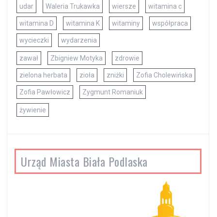
udar
Waleria Trukawka
wiersze
witamina c
witamina D
witamina K
witaminy
współpraca
wycieczki
wydarzenia
zawał
Zbigniew Motyka
zdrowie
zielona herbata
zioła
zniżki
Zofia Cholewińska
Zofia Pawłowicz
Zygmunt Romaniuk
żywienie
Urząd Miasta Biała Podlaska