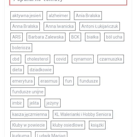
aktywna jesień
alzheimer
Ania Bralska
Anna Bralska
Anna Iwanicka
Antoni Łukijańczuk
ARS
Barbara Zalewska
BCK
białka
ból ucha
bolerioza
cbd
cholesterol
covid
cynamon
czarnuszka
dieta
dziadkowie
emerytura
erasmus
fun
fundusze
fundusze unijne
imbir
jelita
jeżyny
kasza jęczmienna
KL Walerianki i Hobby Seniora
Kluby w powiecie
kluby osiedlowe
książki
kurkuma
Ludwik Maciąg