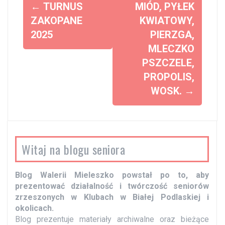
Z
←
TURNUS
MIÓD, PYŁEK
o
ZAKOPANE
KWIATOWY,
2025
PIERZGA,
b
MLECZKO
a
PSZCZELE,
c
PROPOLIS,
z
WOSK.
→
w
p
i
s
Witaj na blogu seniora
y
Blog Walerii Mieleszko powstał po to, aby
prezentować działalność i twórczość seniorów
zrzeszonych w Klubach w Białej Podlaskiej i
okolicach.
Blog prezentuje materiały archiwalne oraz bieżące