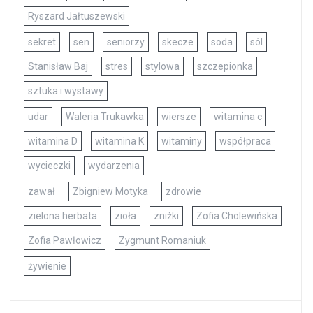
Ryszard Jałtuszewski
sekret
sen
seniorzy
skecze
soda
sól
Stanisław Baj
stres
stylowa
szczepionka
sztuka i wystawy
udar
Waleria Trukawka
wiersze
witamina c
witamina D
witamina K
witaminy
współpraca
wycieczki
wydarzenia
zawał
Zbigniew Motyka
zdrowie
zielona herbata
zioła
zniżki
Zofia Cholewińska
Zofia Pawłowicz
Zygmunt Romaniuk
żywienie