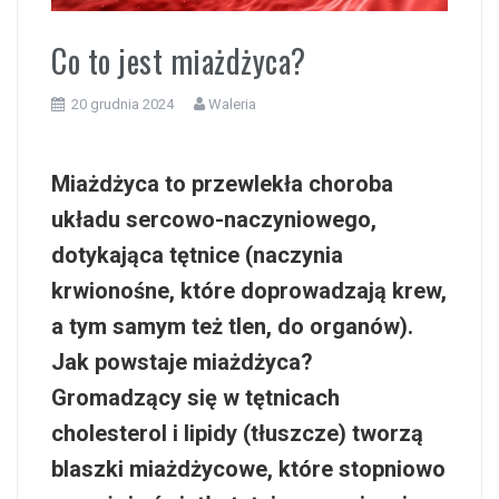
i
Co to jest miażdżyca?
20 grudnia 2024
Waleria
Miażdżyca to przewlekła choroba
układu sercowo-naczyniowego,
dotykająca tętnice (naczynia
krwionośne, które doprowadzają krew,
a tym samym też tlen, do organów).
Jak powstaje miażdżyca?
Gromadzący się w tętnicach
cholesterol i lipidy (tłuszcze) tworzą
blaszki miażdżycowe
, które stopniowo