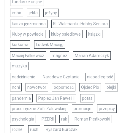
fundusze unijne
imbir
jelita
jeżyny
kasza jęczmienna
KL Walerianki i Hobby Seniora
Kluby w powiecie
kluby osiedlowe
książki
kurkuma
Ludwik Maciąg
Maciej Falkiewicz
magnez
Marian Adamczyk
muzyka
nadciśnienie
Narodowe Czytanie
niepodległość
noni
nowotwór
odporność
Ojciec Pio
olejki
pandemia
Papież Jan Paweł II
potas
prace ręczne Zofii Zalewskiej
promocje
przepisy
psychologia
PZERII
rak
Roman Pieńkowski
różne
ruch
Ryszard Burczak