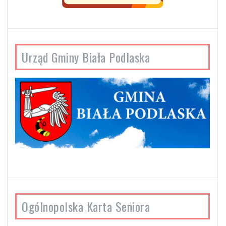
Urząd Gminy Biała Podlaska
Ogólnopolska Karta Seniora