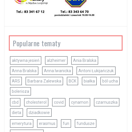
Popularne tematy
aktywna jesień
alzheimer
Ania Bralska
Anna Bralska
Anna Iwanicka
Antoni Łukijańczuk
ARS
Barbara Zalewska
BCK
białka
ból ucha
bolerioza
cbd
cholesterol
covid
cynamon
czarnuszka
dieta
dziadkowie
emerytura
erasmus
fun
fundusze