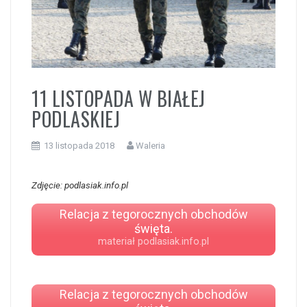
i
11 LISTOPADA W BIAŁEJ
PODLASKIEJ
13 listopada 2018
Waleria
Zdjęcie: podlasiak.info.pl
Relacja z tegorocznych obchodów
święta.
materiał podlasiak.info.pl
Relacja z tegorocznych obchodów