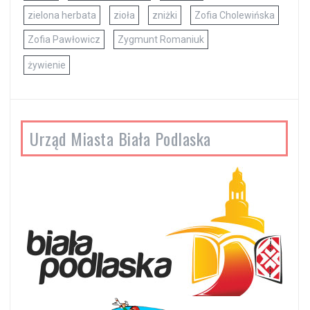
zielona herbata
zioła
zniżki
Zofia Cholewińska
Zofia Pawłowicz
Zygmunt Romaniuk
żywienie
Urząd Miasta Biała Podlaska