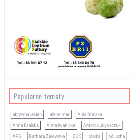
Popularne tematy
aktywna jesień
alzheimer
Ania Bralska
Anna Bralska
Anna Iwanicka
Antoni Łukijańczuk
ARS
Barbara Zalewska
BCK
białka
ból ucha