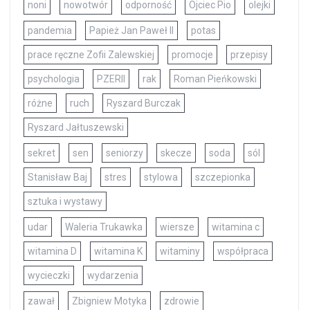
noni
nowotwór
odporność
Ojciec Pio
olejki
pandemia
Papież Jan Paweł II
potas
prace ręczne Zofii Zalewskiej
promocje
przepisy
psychologia
PZERII
rak
Roman Pieńkowski
różne
ruch
Ryszard Burczak
Ryszard Jałtuszewski
sekret
sen
seniorzy
skecze
soda
sól
Stanisław Baj
stres
stylowa
szczepionka
sztuka i wystawy
udar
Waleria Trukawka
wiersze
witamina c
witamina D
witamina K
witaminy
współpraca
wycieczki
wydarzenia
zawał
Zbigniew Motyka
zdrowie