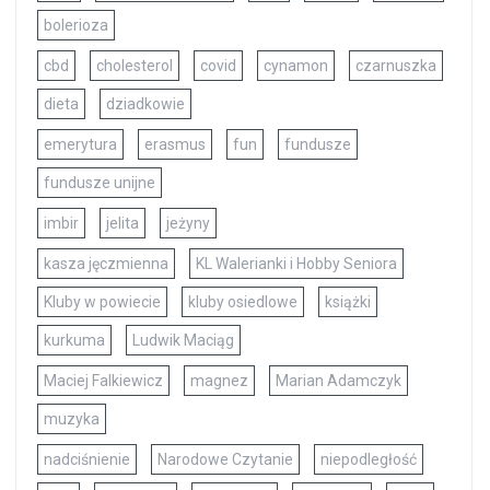
bolerioza
cbd
cholesterol
covid
cynamon
czarnuszka
dieta
dziadkowie
emerytura
erasmus
fun
fundusze
fundusze unijne
imbir
jelita
jeżyny
kasza jęczmienna
KL Walerianki i Hobby Seniora
Kluby w powiecie
kluby osiedlowe
książki
kurkuma
Ludwik Maciąg
Maciej Falkiewicz
magnez
Marian Adamczyk
muzyka
nadciśnienie
Narodowe Czytanie
niepodległość