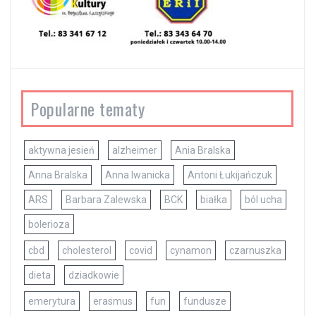
Popularne tematy
aktywna jesień
alzheimer
Ania Bralska
Anna Bralska
Anna Iwanicka
Antoni Łukijańczuk
ARS
Barbara Zalewska
BCK
białka
ból ucha
bolerioza
cbd
cholesterol
covid
cynamon
czarnuszka
dieta
dziadkowie
emerytura
erasmus
fun
fundusze