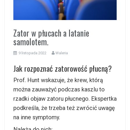
i
Zator w płucach a latanie
samolotem.
9 listopada 2022
Waleria
Jak rozpoznać zatorowość płucną?
Prof. Hunt wskazuje, że krew, którą
można zauważyć podczas kaszlu to
rzadki objaw zatoru płucnego. Ekspertka
podkreśla, że trzeba też zwrócić uwagę
na inne symptomy.
Należą do nich: