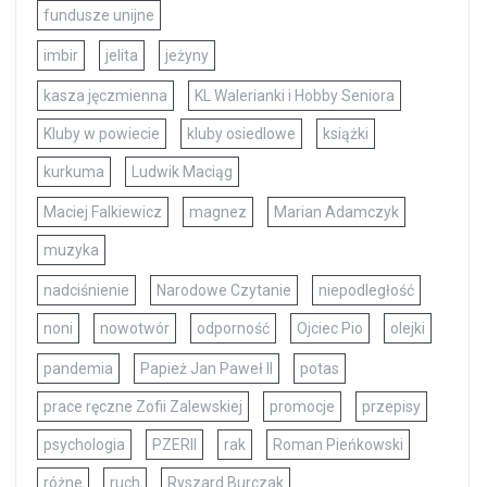
fundusze unijne
imbir
jelita
jeżyny
kasza jęczmienna
KL Walerianki i Hobby Seniora
Kluby w powiecie
kluby osiedlowe
książki
kurkuma
Ludwik Maciąg
Maciej Falkiewicz
magnez
Marian Adamczyk
muzyka
nadciśnienie
Narodowe Czytanie
niepodległość
noni
nowotwór
odporność
Ojciec Pio
olejki
pandemia
Papież Jan Paweł II
potas
prace ręczne Zofii Zalewskiej
promocje
przepisy
psychologia
PZERII
rak
Roman Pieńkowski
różne
ruch
Ryszard Burczak