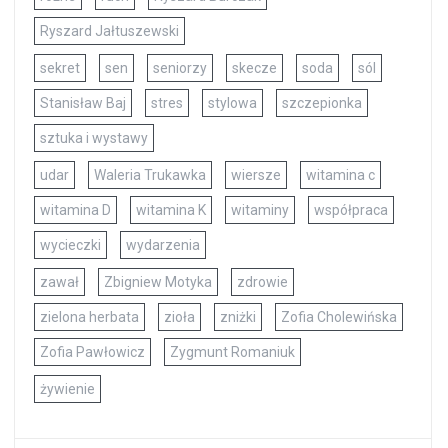
Ryszard Jałtuszewski
sekret
sen
seniorzy
skecze
soda
sól
Stanisław Baj
stres
stylowa
szczepionka
sztuka i wystawy
udar
Waleria Trukawka
wiersze
witamina c
witamina D
witamina K
witaminy
współpraca
wycieczki
wydarzenia
zawał
Zbigniew Motyka
zdrowie
zielona herbata
zioła
zniżki
Zofia Cholewińska
Zofia Pawłowicz
Zygmunt Romaniuk
żywienie