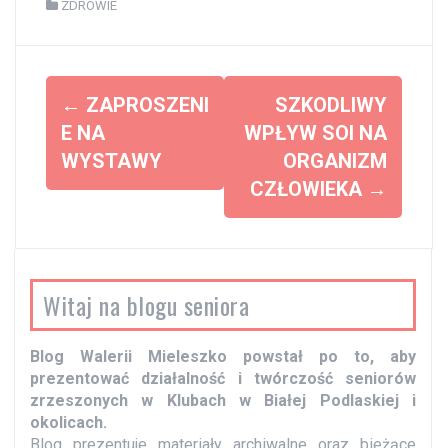
ZDROWIE
Z
←
ZAPROSZENI
SZKODLIWY
o
E NA
WPŁYW SOI NA
WYSTAWY
ORGANIZM
b
CZŁOWIEKA
→
a
c
z
w
Witaj na blogu seniora
p
i
Blog Walerii Mieleszko powstał po to, aby
s
prezentować działalność i twórczość seniorów
y
zrzeszonych w Klubach w Białej Podlaskiej i
okolicach.
Blog prezentuje materiały archiwalne oraz bieżące