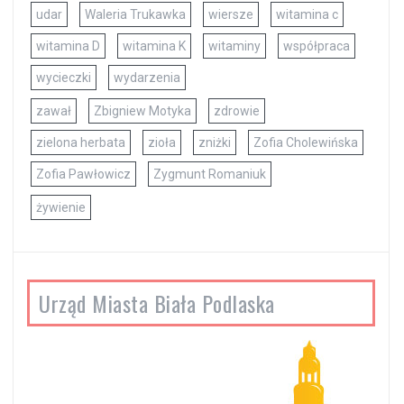
udar
Waleria Trukawka
wiersze
witamina c
witamina D
witamina K
witaminy
współpraca
wycieczki
wydarzenia
zawał
Zbigniew Motyka
zdrowie
zielona herbata
zioła
zniżki
Zofia Cholewińska
Zofia Pawłowicz
Zygmunt Romaniuk
żywienie
Urząd Miasta Biała Podlaska