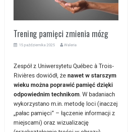
i
Trening pamięci zmienia mózg
15 października 2025
Waleria
Zespół z Uniwersytetu Québec à Trois-
Rivières dowiódł, że
nawet w starszym
wieku można poprawić pamięć dzięki
odpowiednim technikom
. W badaniach
wykorzystano m.in. metodę loci (inaczej
„pałac pamięci” – łączenie informacji z
miejscami) oraz wizualizację