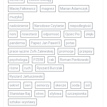
Maciej Falkiewicz
magnez
Marian Adamczyk
muzyka
nadciśnienie
Narodowe Czytanie
niepodległość
noni
nowotwór
odporność
Ojciec Pio
olejki
pandemia
Papież Jan Paweł II
potas
prace ręczne Zofii Zalewskiej
promocje
przepisy
psychologia
PZERII
rak
Roman Pieńkowski
różne
ruch
Ryszard Burczak
Ryszard Jałtuszewski
sekret
sen
seniorzy
skecze
soda
sól
Stanisław Baj
stres
stylowa
szczepionka
sztuka i wystawy