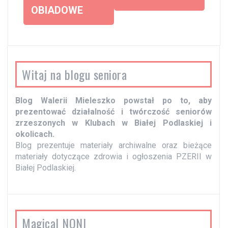
c
OBIADOWE
z
w
p
i
Witaj na blogu seniora
s
y
Blog Walerii Mieleszko powstał po to, aby
prezentować działalność i twórczość seniorów
zrzeszonych w Klubach w Białej Podlaskiej i
okolicach.
Blog prezentuje materiały archiwalne oraz bieżące
materiały dotyczące zdrowia i ogłoszenia PZERII w
Białej Podlaskiej.
Magical NONI