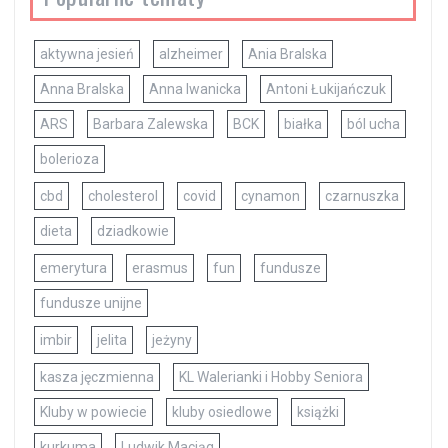
aktywna jesień
alzheimer
Ania Bralska
Anna Bralska
Anna Iwanicka
Antoni Łukijańczuk
ARS
Barbara Zalewska
BCK
białka
ból ucha
bolerioza
cbd
cholesterol
covid
cynamon
czarnuszka
dieta
dziadkowie
emerytura
erasmus
fun
fundusze
fundusze unijne
imbir
jelita
jeżyny
kasza jęczmienna
KL Walerianki i Hobby Seniora
Kluby w powiecie
kluby osiedlowe
książki
kurkuma
Ludwik Maciąg