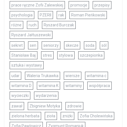
prace ręczne Zofii Zalewskiej
promocje
przepisy
psychologia
PZERII
rak
Roman Pieńkowski
różne
ruch
Ryszard Burczak
Ryszard Jałtuszewski
sekret
sen
seniorzy
skecze
soda
sól
Stanisław Baj
stres
stylowa
szczepionka
sztuka i wystawy
udar
Waleria Trukawka
wiersze
witamina c
witamina D
witamina K
witaminy
współpraca
wycieczki
wydarzenia
zawał
Zbigniew Motyka
zdrowie
zielona herbata
zioła
zniżki
Zofia Cholewińska
Zofia Pawłowicz
Zygmunt Romaniuk