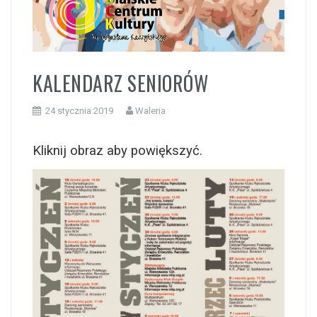
i
KALENDARZ SENIORÓW
24 stycznia 2019
Waleria
Kliknij obraz aby powiększyć.