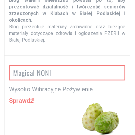
Blog Walerii Mieleszko powstał po to, aby
y
prezentować działalność i twórczość seniorów
zrzeszonych w Klubach w Białej Podlaskiej i
okolicach.
Blog prezentuje materiały archiwalne oraz bieżące
materiały dotyczące zdrowia i ogłoszenia PZERII w
Białej Podlaskiej.
Magical NONI
Wysoko Wibracyjne Pożywienie
Sprawdź!