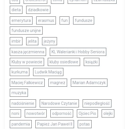
dieta
dziadkowie
emerytura
erasmus
fun
fundusze
fundusze unijne
imbir
jelita
jeżyny
kasza jęczmienna
KL Walerianki i Hobby Seniora
Kluby w powiecie
kluby osiedlowe
książki
kurkuma
Ludwik Maciąg
Maciej Falkiewicz
magnez
Marian Adamczyk
muzyka
nadciśnienie
Narodowe Czytanie
niepodległość
noni
nowotwór
odporność
Ojciec Pio
olejki
pandemia
Papież Jan Paweł II
potas