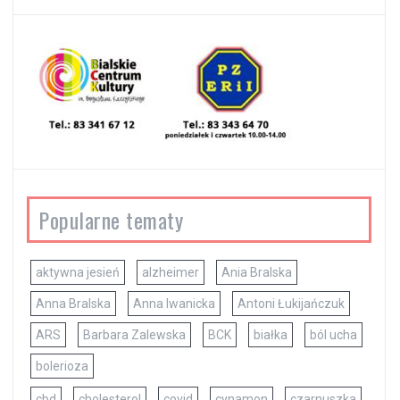
Popularne tematy
aktywna jesień
alzheimer
Ania Bralska
Anna Bralska
Anna Iwanicka
Antoni Łukijańczuk
ARS
Barbara Zalewska
BCK
białka
ból ucha
bolerioza
cbd
cholesterol
covid
cynamon
czarnuszka