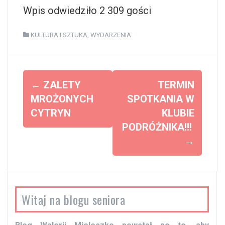
Wpis odwiedziło 2 309 gości
KULTURA I SZTUKA
,
WYDARZENIA
Z
←
ZALETY
TERMIN
o
MROŻONYCH
SPOTKANIA W
CYTRYN
KLUBIE
b
PODRÓŻNIKA!!!
a
→
c
z
w
p
Witaj na blogu seniora
i
s