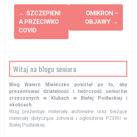
Z
←
SZCZEPIENI
OMIKRON –
o
A PRZECIWKO
OBJAWY
→
COVID
b
a
c
z
Witaj na blogu seniora
w
p
Blog Walerii Mieleszko powstał po to, aby
i
prezentować działalność i twórczość seniorów
s
zrzeszonych w Klubach w Białej Podlaskiej i
y
okolicach.
Blog prezentuje materiały archiwalne oraz bieżące
materiały dotyczące zdrowia i ogłoszenia PZERII w
Białej Podlaskiej.