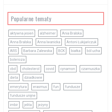
Popularne tematy
aktywna jesień
alzheimer
Ania Bralska
Anna Bralska
Anna Iwanicka
Antoni Łukijańczuk
ARS
Barbara Zalewska
BCK
białka
ból ucha
bolerioza
cbd
cholesterol
covid
cynamon
czarnuszka
dieta
dziadkowie
emerytura
erasmus
fun
fundusze
fundusze unijne
imbir
jelita
jeżyny