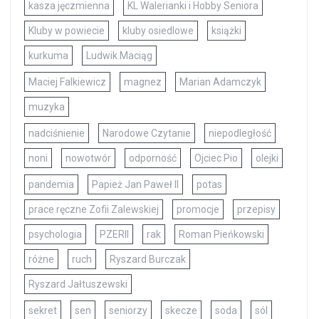
kasza jęczmienna
KL Walerianki i Hobby Seniora
Kluby w powiecie
kluby osiedlowe
książki
kurkuma
Ludwik Maciąg
Maciej Falkiewicz
magnez
Marian Adamczyk
muzyka
nadciśnienie
Narodowe Czytanie
niepodległość
noni
nowotwór
odporność
Ojciec Pio
olejki
pandemia
Papież Jan Paweł II
potas
prace ręczne Zofii Zalewskiej
promocje
przepisy
psychologia
PZERII
rak
Roman Pieńkowski
różne
ruch
Ryszard Burczak
Ryszard Jałtuszewski
sekret
sen
seniorzy
skecze
soda
sól