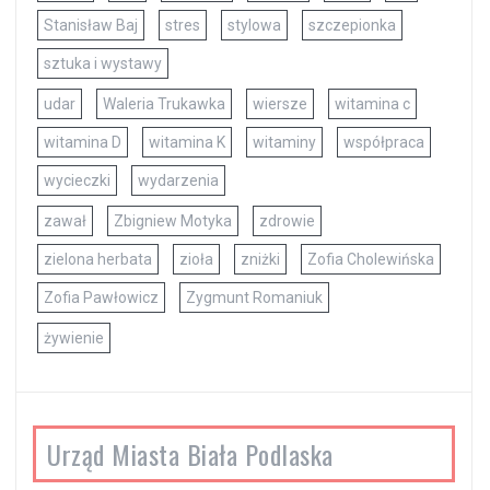
Stanisław Baj
stres
stylowa
szczepionka
sztuka i wystawy
udar
Waleria Trukawka
wiersze
witamina c
witamina D
witamina K
witaminy
współpraca
wycieczki
wydarzenia
zawał
Zbigniew Motyka
zdrowie
zielona herbata
zioła
zniżki
Zofia Cholewińska
Zofia Pawłowicz
Zygmunt Romaniuk
żywienie
Urząd Miasta Biała Podlaska