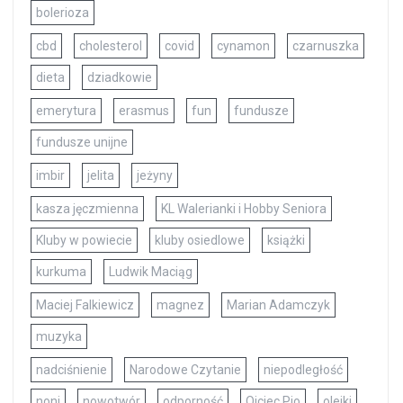
bolerioza
cbd
cholesterol
covid
cynamon
czarnuszka
dieta
dziadkowie
emerytura
erasmus
fun
fundusze
fundusze unijne
imbir
jelita
jeżyny
kasza jęczmienna
KL Walerianki i Hobby Seniora
Kluby w powiecie
kluby osiedlowe
książki
kurkuma
Ludwik Maciąg
Maciej Falkiewicz
magnez
Marian Adamczyk
muzyka
nadciśnienie
Narodowe Czytanie
niepodległość
noni
nowotwór
odporność
Ojciec Pio
olejki