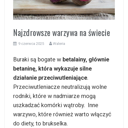
i
Najzdrowsze warzywa na świecie
9 czerwca 2025
Waleria
Buraki są bogate w
betalainy, głównie
betaninę, która wykazuje silne
działanie przeciwutleniające
.
Przeciwutleniacze neutralizują wolne
rodniki, które w nadmiarze mogą
uszkadzać komórki wątroby. Inne
warzywo, które również warto włączyć
do diety, to brukselka.