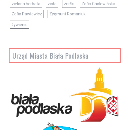
zielona herbata
zioła
zniżki
Zofia Cholewińska
Zofia Pawłowicz
Zygmunt Romaniuk
żywienie
Urząd Miasta Biała Podlaska