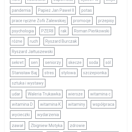
pandemia
Papież Jan Paweł II
potas
prace ręczne Zofii Zalewskiej
promocje
przepisy
psychologia
PZERII
rak
Roman Pieńkowski
różne
ruch
Ryszard Burczak
Ryszard Jałtuszewski
sekret
sen
seniorzy
skecze
soda
sól
Stanisław Baj
stres
stylowa
szczepionka
sztuka i wystawy
udar
Waleria Trukawka
wiersze
witamina c
witamina D
witamina K
witaminy
współpraca
wycieczki
wydarzenia
zawał
Zbigniew Motyka
zdrowie