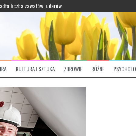
padła liczba zawałów, udarów
grawitację?
URA
KULTURA I SZTUKA
ZDROWIE
RÓŻNE
PSYCHOLO
ątkowo bogaty profil odżywczy
ózgu. „Są Świętym Graalem”