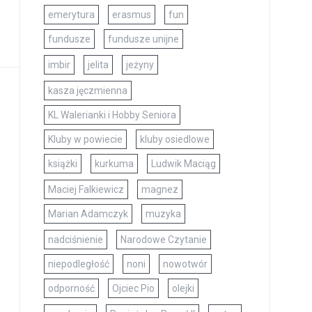
emerytura
erasmus
fun
fundusze
fundusze unijne
imbir
jelita
jeżyny
kasza jęczmienna
KL Walerianki i Hobby Seniora
Kluby w powiecie
kluby osiedlowe
książki
kurkuma
Ludwik Maciąg
Maciej Falkiewicz
magnez
Marian Adamczyk
muzyka
nadciśnienie
Narodowe Czytanie
niepodległość
noni
nowotwór
odporność
Ojciec Pio
olejki