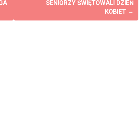
GA
SENIORZY ŚWIĘTOWALI DZIEŃ
KOBIET
→