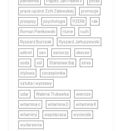
pandemia
Papież Jan Paweł II
potas
prace ręczne Zofii Zalewskiej
promocje
przepisy
psychologia
PZERII
rak
Roman Pieńkowski
różne
ruch
Ryszard Burczak
Ryszard Jałtuszewski
sekret
sen
seniorzy
skecze
soda
sól
Stanisław Baj
stres
stylowa
szczepionka
sztuka i wystawy
udar
Waleria Trukawka
wiersze
witamina c
witamina D
witamina K
witaminy
współpraca
wycieczki
wydarzenia