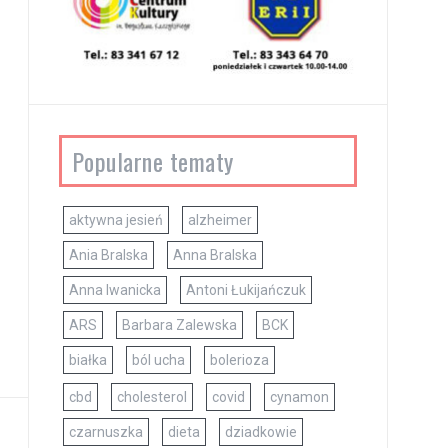
Popularne tematy
aktywna jesień
alzheimer
Ania Bralska
Anna Bralska
Anna Iwanicka
Antoni Łukijańczuk
ARS
Barbara Zalewska
BCK
białka
ból ucha
bolerioza
cbd
cholesterol
covid
cynamon
czarnuszka
dieta
dziadkowie