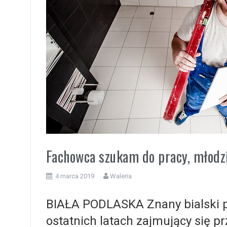
i
Fachowca szukam do pracy, młodzi
4 marca 2019
Waleria
BIAŁA PODLASKA Znany bialski 
ostatnich latach zajmujący się 