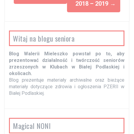
2018 – 2019
→
a
c
z
w
Witaj na blogu seniora
p
i
Blog Walerii Mieleszko powstał po to, aby
s
prezentować działalność i twórczość seniorów
y
zrzeszonych w Klubach w Białej Podlaskiej i
okolicach.
Blog prezentuje materiały archiwalne oraz bieżące
materiały dotyczące zdrowia i ogłoszenia PZERII w
Białej Podlaskiej.
Magical NONI