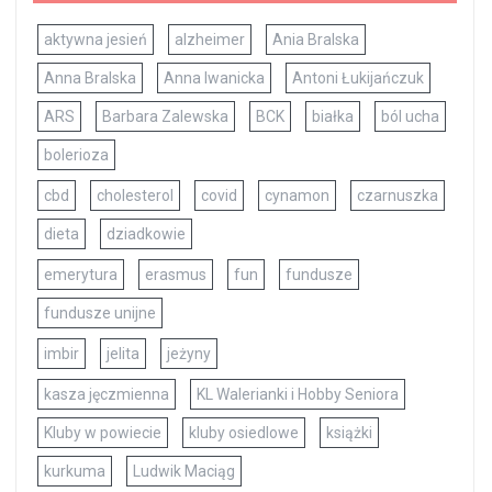
aktywna jesień
alzheimer
Ania Bralska
Anna Bralska
Anna Iwanicka
Antoni Łukijańczuk
ARS
Barbara Zalewska
BCK
białka
ból ucha
bolerioza
cbd
cholesterol
covid
cynamon
czarnuszka
dieta
dziadkowie
emerytura
erasmus
fun
fundusze
fundusze unijne
imbir
jelita
jeżyny
kasza jęczmienna
KL Walerianki i Hobby Seniora
Kluby w powiecie
kluby osiedlowe
książki
kurkuma
Ludwik Maciąg