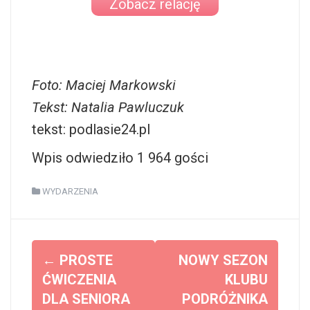
Zobacz relację
Foto: Maciej Markowski
Tekst: Natalia Pawluczuk
tekst: podlasie24.pl
Wpis odwiedziło 1 964 gości
WYDARZENIA
Z
←
PROSTE
NOWY SEZON
o
ĆWICZENIA
KLUBU
DLA SENIORA
PODRÓŻNIKA
b