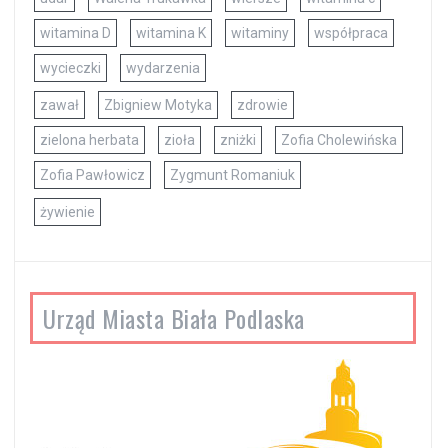
witamina D
witamina K
witaminy
współpraca
wycieczki
wydarzenia
zawał
Zbigniew Motyka
zdrowie
zielona herbata
zioła
zniżki
Zofia Cholewińska
Zofia Pawłowicz
Zygmunt Romaniuk
żywienie
Urząd Miasta Biała Podlaska