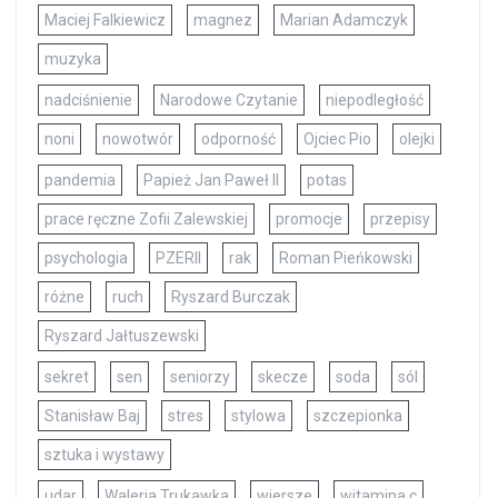
Maciej Falkiewicz
magnez
Marian Adamczyk
muzyka
nadciśnienie
Narodowe Czytanie
niepodległość
noni
nowotwór
odporność
Ojciec Pio
olejki
pandemia
Papież Jan Paweł II
potas
prace ręczne Zofii Zalewskiej
promocje
przepisy
psychologia
PZERII
rak
Roman Pieńkowski
różne
ruch
Ryszard Burczak
Ryszard Jałtuszewski
sekret
sen
seniorzy
skecze
soda
sól
Stanisław Baj
stres
stylowa
szczepionka
sztuka i wystawy
udar
Waleria Trukawka
wiersze
witamina c