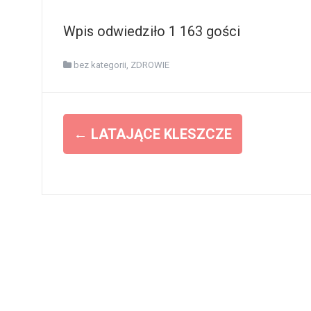
Wpis odwiedziło 1 163 gości
bez kategorii
,
ZDROWIE
Z
←
LATAJĄCE KLESZCZE
o
b
a
c
z
w
p
i