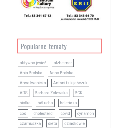
Popularne tematy
aktywna jesień
alzheimer
Ania Bralska
Anna Bralska
Anna Iwanicka
Antoni Łukijańczuk
ARS
Barbara Zalewska
BCK
białka
ból ucha
bolerioza
cbd
cholesterol
covid
cynamon
czarnuszka
dieta
dziadkowie