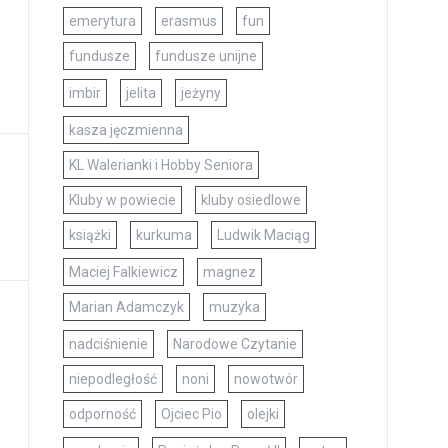
emerytura
erasmus
fun
fundusze
fundusze unijne
imbir
jelita
jeżyny
kasza jęczmienna
KL Walerianki i Hobby Seniora
Kluby w powiecie
kluby osiedlowe
książki
kurkuma
Ludwik Maciąg
Maciej Falkiewicz
magnez
Marian Adamczyk
muzyka
nadciśnienie
Narodowe Czytanie
niepodległość
noni
nowotwór
odporność
Ojciec Pio
olejki