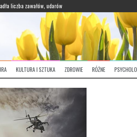
padła liczba zawałów, udarów
grawitację?
URA
KULTURA I SZTUKA
ZDROWIE
RÓŻNE
PSYCHOLO
ątkowo bogaty profil odżywczy
ózgu. „Są Świętym Graalem”