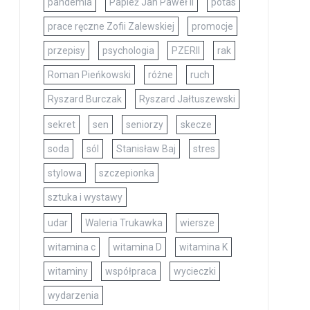
pandemia
Papież Jan Paweł II
potas
prace ręczne Zofii Zalewskiej
promocje
przepisy
psychologia
PZERII
rak
Roman Pieńkowski
różne
ruch
Ryszard Burczak
Ryszard Jałtuszewski
sekret
sen
seniorzy
skecze
soda
sól
Stanisław Baj
stres
stylowa
szczepionka
sztuka i wystawy
udar
Waleria Trukawka
wiersze
witamina c
witamina D
witamina K
witaminy
współpraca
wycieczki
wydarzenia