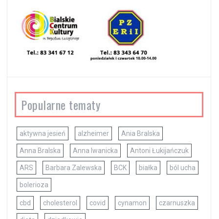
Popularne tematy
aktywna jesień
alzheimer
Ania Bralska
Anna Bralska
Anna Iwanicka
Antoni Łukijańczuk
ARS
Barbara Zalewska
BCK
białka
ból ucha
bolerioza
cbd
cholesterol
covid
cynamon
czarnuszka