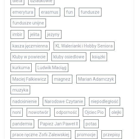
dieta
dziadkowie
emerytura
erasmus
fun
fundusze
fundusze unijne
imbir
jelita
jeżyny
kasza jęczmienna
KL Walerianki i Hobby Seniora
Kluby w powiecie
kluby osiedlowe
książki
kurkuma
Ludwik Maciąg
Maciej Falkiewicz
magnez
Marian Adamczyk
muzyka
nadciśnienie
Narodowe Czytanie
niepodległość
noni
nowotwór
odporność
Ojciec Pio
olejki
pandemia
Papież Jan Paweł II
potas
prace ręczne Zofii Zalewskiej
promocje
przepisy