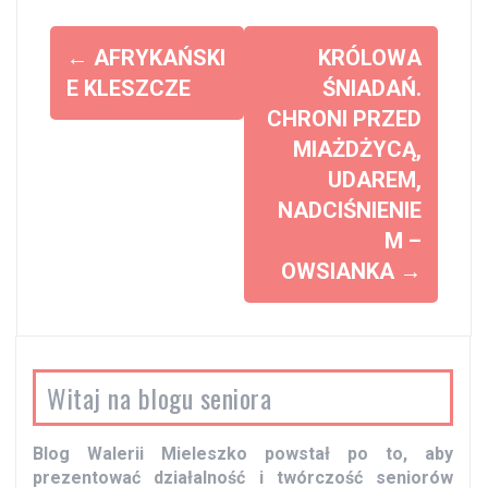
Z
←
AFRYKAŃSKI
KRÓLOWA
o
E KLESZCZE
ŚNIADAŃ.
CHRONI PRZED
b
MIAŻDŻYCĄ,
a
UDAREM,
c
NADCIŚNIENIE
z
M –
w
OWSIANKA
→
p
i
s
y
Witaj na blogu seniora
Blog Walerii Mieleszko powstał po to, aby
prezentować działalność i twórczość seniorów