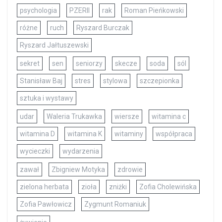
psychologia
PZERII
rak
Roman Pieńkowski
różne
ruch
Ryszard Burczak
Ryszard Jałtuszewski
sekret
sen
seniorzy
skecze
soda
sól
Stanisław Baj
stres
stylowa
szczepionka
sztuka i wystawy
udar
Waleria Trukawka
wiersze
witamina c
witamina D
witamina K
witaminy
współpraca
wycieczki
wydarzenia
zawał
Zbigniew Motyka
zdrowie
zielona herbata
zioła
zniżki
Zofia Cholewińska
Zofia Pawłowicz
Zygmunt Romaniuk