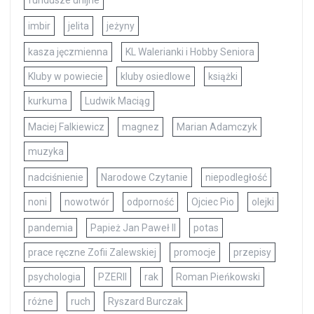
fundusze unijne
imbir
jelita
jeżyny
kasza jęczmienna
KL Walerianki i Hobby Seniora
Kluby w powiecie
kluby osiedlowe
książki
kurkuma
Ludwik Maciąg
Maciej Falkiewicz
magnez
Marian Adamczyk
muzyka
nadciśnienie
Narodowe Czytanie
niepodległość
noni
nowotwór
odporność
Ojciec Pio
olejki
pandemia
Papież Jan Paweł II
potas
prace ręczne Zofii Zalewskiej
promocje
przepisy
psychologia
PZERII
rak
Roman Pieńkowski
różne
ruch
Ryszard Burczak