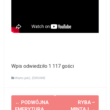
Wpis odwiedziło 1 117 gości
Warto jeść
,
ZDROWIE
Z
←
PODWÓJNA
RYBA –
EMERYTURA
MINTAJ
→