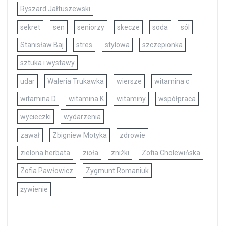
Ryszard Jałtuszewski
sekret
sen
seniorzy
skecze
soda
sól
Stanisław Baj
stres
stylowa
szczepionka
sztuka i wystawy
udar
Waleria Trukawka
wiersze
witamina c
witamina D
witamina K
witaminy
współpraca
wycieczki
wydarzenia
zawał
Zbigniew Motyka
zdrowie
zielona herbata
zioła
zniżki
Zofia Cholewińska
Zofia Pawłowicz
Zygmunt Romaniuk
żywienie