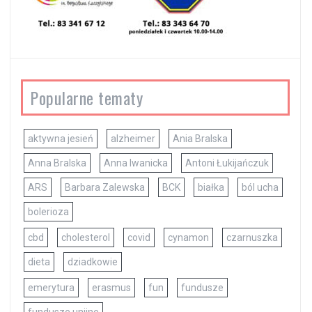
Popularne tematy
aktywna jesień
alzheimer
Ania Bralska
Anna Bralska
Anna Iwanicka
Antoni Łukijańczuk
ARS
Barbara Zalewska
BCK
białka
ból ucha
bolerioza
cbd
cholesterol
covid
cynamon
czarnuszka
dieta
dziadkowie
emerytura
erasmus
fun
fundusze