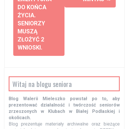
o
DO KOŃCA
b
ŻYCIA.
a
SENIORZY
c
MUSZĄ
z
ZŁOŻYĆ 2
w
WNIOSKI.
p
i
s
y
Witaj na blogu seniora
Blog Walerii Mieleszko powstał po to, aby
prezentować działalność i twórczość seniorów
zrzeszonych w Klubach w Białej Podlaskiej i
okolicach.
Blog prezentuje materiały archiwalne oraz bieżące