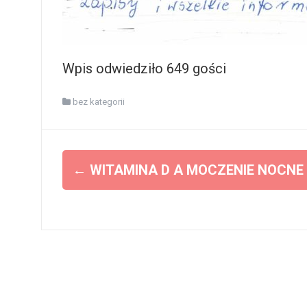
Wpis odwiedziło 649 gości
bez kategorii
Z
←
WITAMINA D A MOCZENIE NOCNE
o
b
a
c
z
w