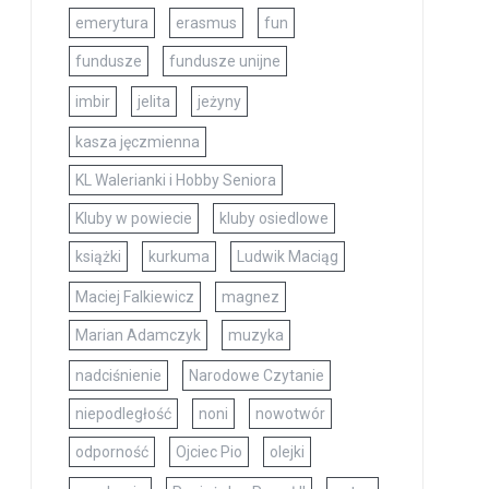
emerytura
erasmus
fun
fundusze
fundusze unijne
imbir
jelita
jeżyny
kasza jęczmienna
KL Walerianki i Hobby Seniora
Kluby w powiecie
kluby osiedlowe
książki
kurkuma
Ludwik Maciąg
Maciej Falkiewicz
magnez
Marian Adamczyk
muzyka
nadciśnienie
Narodowe Czytanie
niepodległość
noni
nowotwór
odporność
Ojciec Pio
olejki