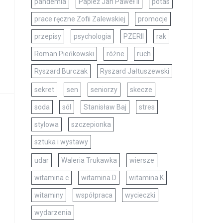
pandemia
Papież Jan Paweł II
potas
prace ręczne Zofii Zalewskiej
promocje
przepisy
psychologia
PZERII
rak
Roman Pieńkowski
różne
ruch
Ryszard Burczak
Ryszard Jałtuszewski
sekret
sen
seniorzy
skecze
soda
sól
Stanisław Baj
stres
stylowa
szczepionka
sztuka i wystawy
udar
Waleria Trukawka
wiersze
witamina c
witamina D
witamina K
witaminy
współpraca
wycieczki
wydarzenia