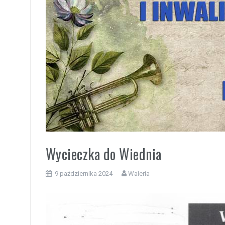
i
Wycieczka do Wiednia
9 października 2024
Waleria