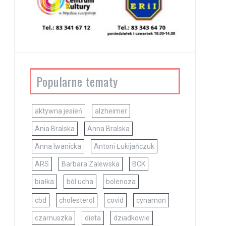
Popularne tematy
aktywna jesień
alzheimer
Ania Bralska
Anna Bralska
Anna Iwanicka
Antoni Łukijańczuk
ARS
Barbara Zalewska
BCK
białka
ból ucha
bolerioza
cbd
cholesterol
covid
cynamon
czarnuszka
dieta
dziadkowie