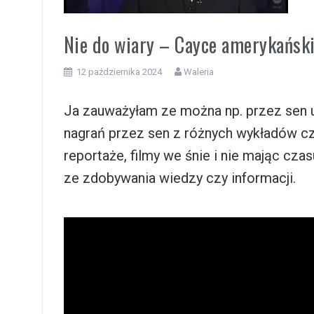
i
Nie do wiary – Cayce amerykański
12 października 2024
Waleria
Ja zauważyłam ze można np. przez sen uc
nagrań przez sen z różnych wykładów cz
reportaże, filmy we śnie i nie mając cza
ze zdobywania wiedzy czy informacji.