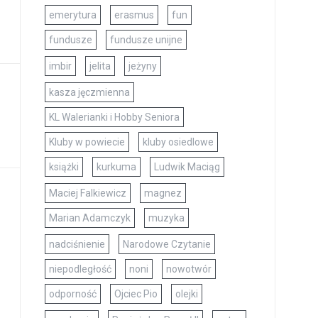
emerytura
erasmus
fun
fundusze
fundusze unijne
imbir
jelita
jeżyny
kasza jęczmienna
KL Walerianki i Hobby Seniora
Kluby w powiecie
kluby osiedlowe
książki
kurkuma
Ludwik Maciąg
Maciej Falkiewicz
magnez
Marian Adamczyk
muzyka
nadciśnienie
Narodowe Czytanie
niepodległość
noni
nowotwór
odporność
Ojciec Pio
olejki