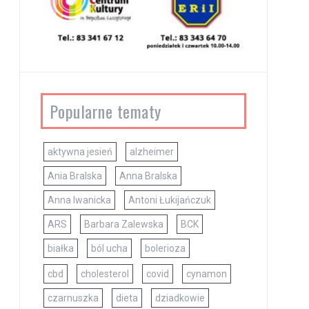
Popularne tematy
aktywna jesień
alzheimer
Ania Bralska
Anna Bralska
Anna Iwanicka
Antoni Łukijańczuk
ARS
Barbara Zalewska
BCK
białka
ból ucha
bolerioza
cbd
cholesterol
covid
cynamon
czarnuszka
dieta
dziadkowie