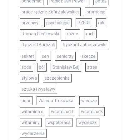
pandemia
Papież Jan Paweł II
potas
prace ręczne Zofii Zalewskiej
promocje
przepisy
psychologia
PZERII
rak
Roman Pieńkowski
różne
ruch
Ryszard Burczak
Ryszard Jałtuszewski
sekret
sen
seniorzy
skecze
soda
sól
Stanisław Baj
stres
stylowa
szczepionka
sztuka i wystawy
udar
Waleria Trukawka
wiersze
witamina c
witamina D
witamina K
witaminy
współpraca
wycieczki
wydarzenia