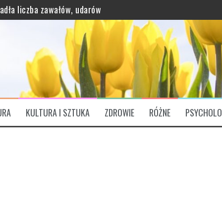
padła liczba zawałów, udarów
grawitację?
URA
KULTURA I SZTUKA
ZDROWIE
RÓŻNE
PSYCHOLO
ątkowo bogaty profil odżywczy
ózgu. „Są Świętym Graalem”