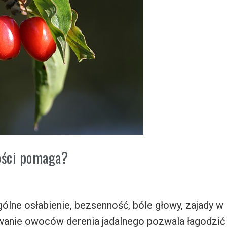
wości pomaga?
ólne osłabienie, bezsenność, bóle głowy, zajady w
ywanie owoców derenia jadalnego pozwala łagodzić