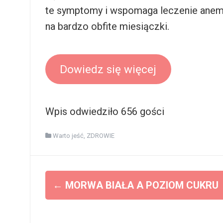
te symptomy i wspomaga leczenie anemi
na bardzo obfite miesiączki.
Dowiedz się więcej
Wpis odwiedziło 656 gości
Warto jeść
,
ZDROWIE
Z
←
MORWA BIAŁA A POZIOM CUKRU
o
b