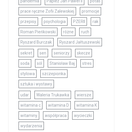
pandemia
Papież Jan Paweł II
potas
prace ręczne Zofii Zalewskiej
promocje
przepisy
psychologia
PZERII
rak
Roman Pieńkowski
różne
ruch
Ryszard Burczak
Ryszard Jałtuszewski
sekret
sen
seniorzy
skecze
soda
sól
Stanisław Baj
stres
stylowa
szczepionka
sztuka i wystawy
udar
Waleria Trukawka
wiersze
witamina c
witamina D
witamina K
witaminy
współpraca
wycieczki
wydarzenia