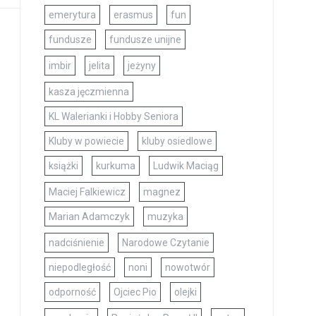
emerytura
erasmus
fun
fundusze
fundusze unijne
imbir
jelita
jeżyny
kasza jęczmienna
KL Walerianki i Hobby Seniora
Kluby w powiecie
kluby osiedlowe
książki
kurkuma
Ludwik Maciąg
Maciej Falkiewicz
magnez
Marian Adamczyk
muzyka
nadciśnienie
Narodowe Czytanie
niepodległość
noni
nowotwór
odporność
Ojciec Pio
olejki