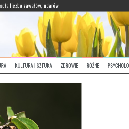
padła liczba zawałów, udarów
grawitację?
URA
KULTURA I SZTUKA
ZDROWIE
RÓŻNE
PSYCHOLO
ątkowo bogaty profil odżywczy
ózgu. „Są Świętym Graalem”