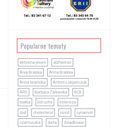
Popularne tematy
aktywna jesień
alzheimer
Ania Bralska
Anna Bralska
Anna Iwanicka
Antoni Łukijańczuk
ARS
Barbara Zalewska
BCK
białka
ból ucha
bolerioza
cbd
cholesterol
covid
cynamon
czarnuszka
dieta
dziadkowie