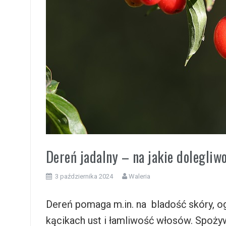
i
Dereń jadalny – na jakie dolegli
3 października 2024
Waleria
Dereń pomaga m.in. na bladość skóry, og
kącikach ust i łamliwość włosów. Spoż