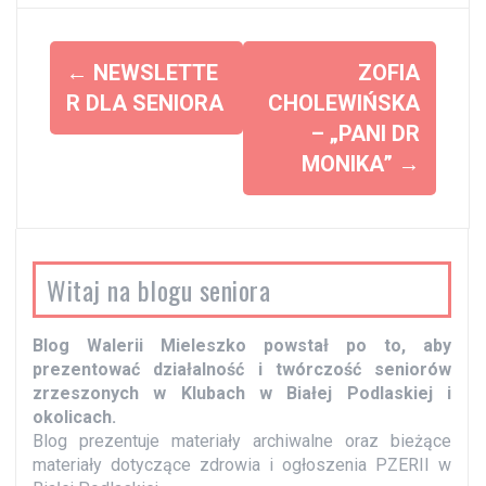
Z
←
NEWSLETTE
ZOFIA
o
R DLA SENIORA
CHOLEWIŃSKA
– „PANI DR
b
MONIKA”
→
a
c
z
w
Witaj na blogu seniora
p
i
Blog Walerii Mieleszko powstał po to, aby
s
prezentować działalność i twórczość seniorów
y
zrzeszonych w Klubach w Białej Podlaskiej i
okolicach.
Blog prezentuje materiały archiwalne oraz bieżące
materiały dotyczące zdrowia i ogłoszenia PZERII w