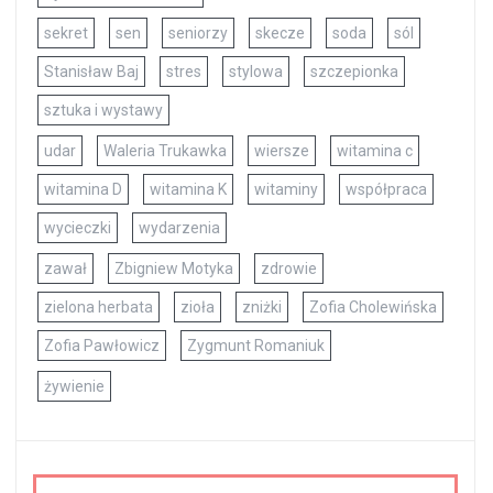
sekret
sen
seniorzy
skecze
soda
sól
Stanisław Baj
stres
stylowa
szczepionka
sztuka i wystawy
udar
Waleria Trukawka
wiersze
witamina c
witamina D
witamina K
witaminy
współpraca
wycieczki
wydarzenia
zawał
Zbigniew Motyka
zdrowie
zielona herbata
zioła
zniżki
Zofia Cholewińska
Zofia Pawłowicz
Zygmunt Romaniuk
żywienie