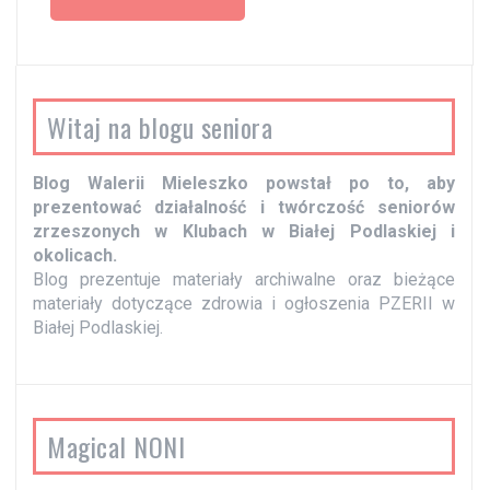
a
c
z
w
Witaj na blogu seniora
p
i
Blog Walerii Mieleszko powstał po to, aby
s
prezentować działalność i twórczość seniorów
y
zrzeszonych w Klubach w Białej Podlaskiej i
okolicach.
Blog prezentuje materiały archiwalne oraz bieżące
materiały dotyczące zdrowia i ogłoszenia PZERII w
Białej Podlaskiej.
Magical NONI