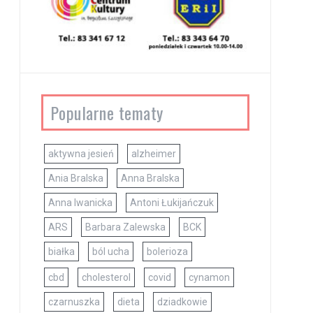
Popularne tematy
aktywna jesień
alzheimer
Ania Bralska
Anna Bralska
Anna Iwanicka
Antoni Łukijańczuk
ARS
Barbara Zalewska
BCK
białka
ból ucha
bolerioza
cbd
cholesterol
covid
cynamon
czarnuszka
dieta
dziadkowie