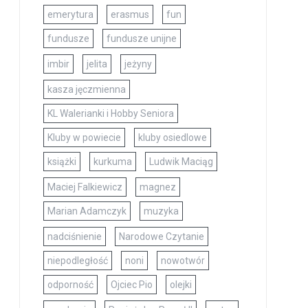
emerytura
erasmus
fun
fundusze
fundusze unijne
imbir
jelita
jeżyny
kasza jęczmienna
KL Walerianki i Hobby Seniora
Kluby w powiecie
kluby osiedlowe
książki
kurkuma
Ludwik Maciąg
Maciej Falkiewicz
magnez
Marian Adamczyk
muzyka
nadciśnienie
Narodowe Czytanie
niepodległość
noni
nowotwór
odporność
Ojciec Pio
olejki