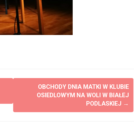
OBCHODY DNIA MATKI W KLUBIE
OSIEDLOWYM NA WOLI W BIAŁEJ
PODLASKIEJ
→