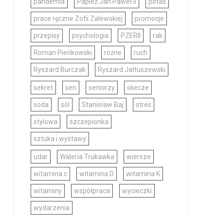
pandemia
Papież Jan Paweł II
potas
prace ręczne Zofii Zalewskiej
promocje
przepisy
psychologia
PZERII
rak
Roman Pieńkowski
różne
ruch
Ryszard Burczak
Ryszard Jałtuszewski
sekret
sen
seniorzy
skecze
soda
sól
Stanisław Baj
stres
stylowa
szczepionka
sztuka i wystawy
udar
Waleria Trukawka
wiersze
witamina c
witamina D
witamina K
witaminy
współpraca
wycieczki
wydarzenia