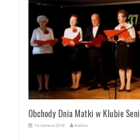
i
Obchody Dnia Matki w Klubie Seni
14 czerwca 2018
Waleria