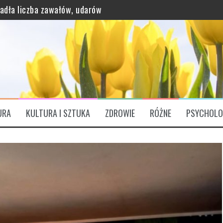
grawitację?
ątkowo bogaty profil odżywczy
URA
KULTURA I SZTUKA
ZDROWIE
RÓŻNE
PSYCHOLO
ózgu. „Są Świętym Graalem”
padła liczba zawałów, udarów