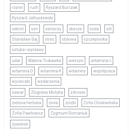
różne
ruch
Ryszard Burczak
Ryszard Jałtuszewski
sekret
sen
seniorzy
skecze
soda
sól
Stanisław Baj
stres
stylowa
szczepionka
sztuka i wystawy
udar
Waleria Trukawka
wiersze
witamina c
witamina D
witamina K
witaminy
współpraca
wycieczki
wydarzenia
zawał
Zbigniew Motyka
zdrowie
zielona herbata
zioła
zniżki
Zofia Cholewińska
Zofia Pawłowicz
Zygmunt Romaniuk
żywienie