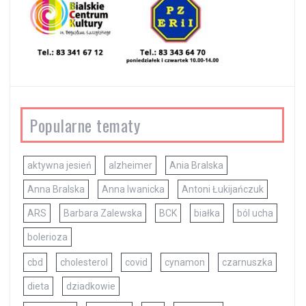
Popularne tematy
aktywna jesień
alzheimer
Ania Bralska
Anna Bralska
Anna Iwanicka
Antoni Łukijańczuk
ARS
Barbara Zalewska
BCK
białka
ból ucha
bolerioza
cbd
cholesterol
covid
cynamon
czarnuszka
dieta
dziadkowie