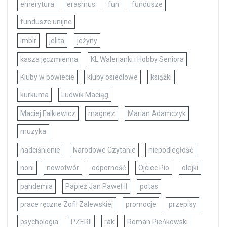
emerytura
erasmus
fun
fundusze
fundusze unijne
imbir
jelita
jeżyny
kasza jęczmienna
KL Walerianki i Hobby Seniora
Kluby w powiecie
kluby osiedlowe
książki
kurkuma
Ludwik Maciąg
Maciej Falkiewicz
magnez
Marian Adamczyk
muzyka
nadciśnienie
Narodowe Czytanie
niepodległość
noni
nowotwór
odporność
Ojciec Pio
olejki
pandemia
Papież Jan Paweł II
potas
prace ręczne Zofii Zalewskiej
promocje
przepisy
psychologia
PZERII
rak
Roman Pieńkowski