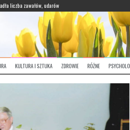
padła liczba zawałów, udarów
grawitację?
URA
KULTURA I SZTUKA
ZDROWIE
RÓŻNE
PSYCHOLO
ątkowo bogaty profil odżywczy
ózgu. „Są Świętym Graalem”