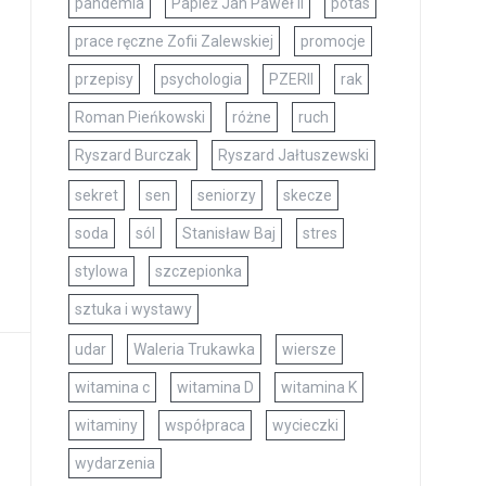
pandemia
Papież Jan Paweł II
potas
prace ręczne Zofii Zalewskiej
promocje
przepisy
psychologia
PZERII
rak
Roman Pieńkowski
różne
ruch
Ryszard Burczak
Ryszard Jałtuszewski
sekret
sen
seniorzy
skecze
soda
sól
Stanisław Baj
stres
stylowa
szczepionka
sztuka i wystawy
udar
Waleria Trukawka
wiersze
witamina c
witamina D
witamina K
witaminy
współpraca
wycieczki
wydarzenia