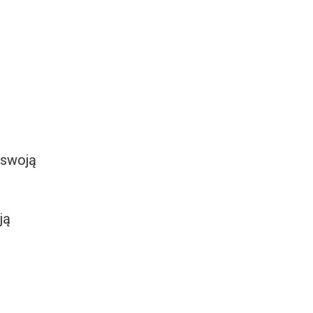
 swoją
ją