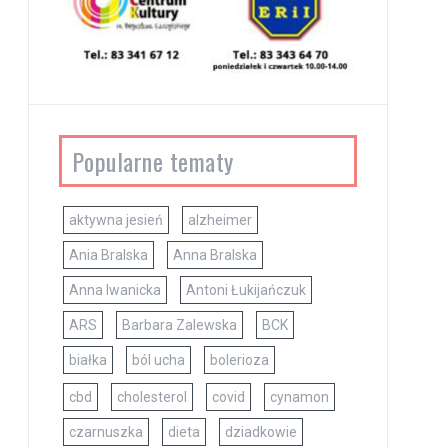
Popularne tematy
aktywna jesień
alzheimer
Ania Bralska
Anna Bralska
Anna Iwanicka
Antoni Łukijańczuk
ARS
Barbara Zalewska
BCK
białka
ból ucha
bolerioza
cbd
cholesterol
covid
cynamon
czarnuszka
dieta
dziadkowie