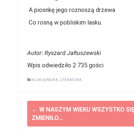
A piosnkę jego roznoszą drzewa
Co rosną w pobliskim lasku.
Autor: Ryszard Jałtuszewski
Wpis odwiedziło 2 735 gości
KLUB SENIORA
,
LITERATURA
Z
←
W NASZYM WIEKU WSZYSTKO SI
o
ZMIENIŁO…
b