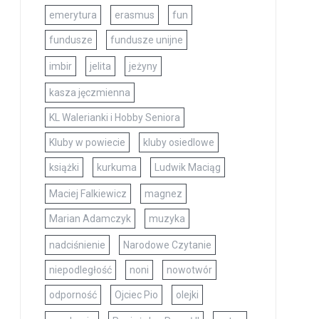
emerytura
erasmus
fun
fundusze
fundusze unijne
imbir
jelita
jeżyny
kasza jęczmienna
KL Walerianki i Hobby Seniora
Kluby w powiecie
kluby osiedlowe
książki
kurkuma
Ludwik Maciąg
Maciej Falkiewicz
magnez
Marian Adamczyk
muzyka
nadciśnienie
Narodowe Czytanie
niepodległość
noni
nowotwór
odporność
Ojciec Pio
olejki