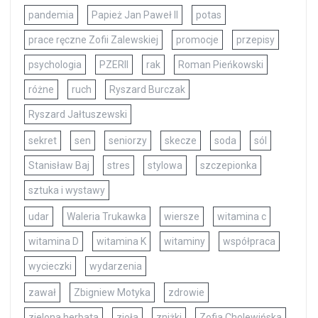
pandemia
Papież Jan Paweł II
potas
prace ręczne Zofii Zalewskiej
promocje
przepisy
psychologia
PZERII
rak
Roman Pieńkowski
różne
ruch
Ryszard Burczak
Ryszard Jałtuszewski
sekret
sen
seniorzy
skecze
soda
sól
Stanisław Baj
stres
stylowa
szczepionka
sztuka i wystawy
udar
Waleria Trukawka
wiersze
witamina c
witamina D
witamina K
witaminy
współpraca
wycieczki
wydarzenia
zawał
Zbigniew Motyka
zdrowie
zielona herbata
zioła
zniżki
Zofia Cholewińska