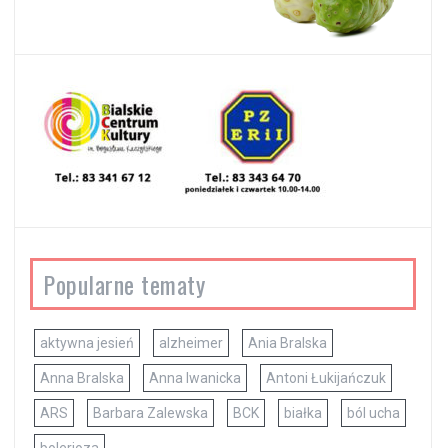
Popularne tematy
aktywna jesień
alzheimer
Ania Bralska
Anna Bralska
Anna Iwanicka
Antoni Łukijańczuk
ARS
Barbara Zalewska
BCK
białka
ból ucha