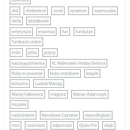
bolerioza
cbd
cholesterol
covid
cynamon
czarnuszka
dieta
dziadkowie
emerytura
erasmus
fun
fundusze
fundusze unijne
imbir
jelita
jeżyny
kasza jęczmienna
KL Walerianki i Hobby Seniora
Kluby w powiecie
kluby osiedlowe
książki
kurkuma
Ludwik Maciąg
Maciej Falkiewicz
magnez
Marian Adamczyk
muzyka
nadciśnienie
Narodowe Czytanie
niepodległość
noni
nowotwór
odporność
Ojciec Pio
olejki