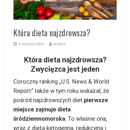
i
Która dieta najzdrowsza?
6 sierpnia 2024
Waleria
Która dieta najzdrowsza?
Zwycięzca jest jeden
Coroczny ranking „U.S. News & World
Report” także w tym roku wskazał, że
pośród najzdrowszych diet
pierwsze
miejsce zajmuje dieta
śródziemnomorska
. To właśnie ona,
wraz z dietą ketogenną, redukcyjną i