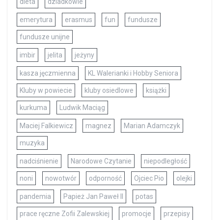
dieta
dziadkowie
emerytura
erasmus
fun
fundusze
fundusze unijne
imbir
jelita
jeżyny
kasza jęczmienna
KL Walerianki i Hobby Seniora
Kluby w powiecie
kluby osiedlowe
książki
kurkuma
Ludwik Maciąg
Maciej Falkiewicz
magnez
Marian Adamczyk
muzyka
nadciśnienie
Narodowe Czytanie
niepodległość
noni
nowotwór
odporność
Ojciec Pio
olejki
pandemia
Papież Jan Paweł II
potas
prace ręczne Zofii Zalewskiej
promocje
przepisy