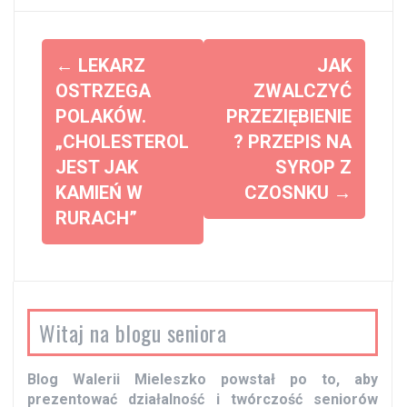
Z
←
LEKARZ
JAK
o
OSTRZEGA
ZWALCZYĆ
POLAKÓW.
PRZEZIĘBIENIE
b
„CHOLESTEROL
? PRZEPIS NA
a
JEST JAK
SYROP Z
c
KAMIEŃ W
CZOSNKU
→
z
RURACH”
w
p
i
s
Witaj na blogu seniora
y
Blog Walerii Mieleszko powstał po to, aby
prezentować działalność i twórczość seniorów