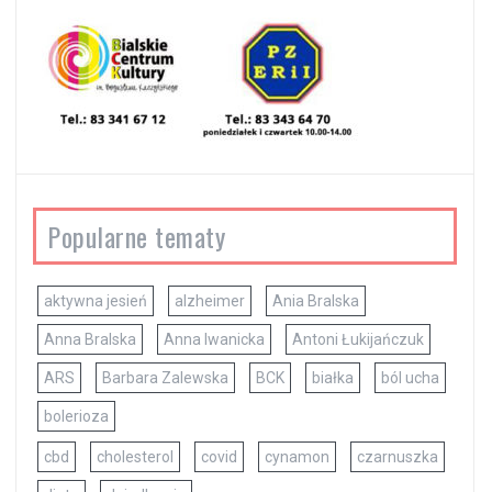
Popularne tematy
aktywna jesień
alzheimer
Ania Bralska
Anna Bralska
Anna Iwanicka
Antoni Łukijańczuk
ARS
Barbara Zalewska
BCK
białka
ból ucha
bolerioza
cbd
cholesterol
covid
cynamon
czarnuszka