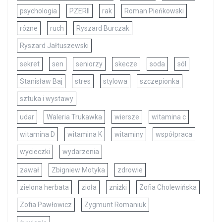
psychologia
PZERII
rak
Roman Pieńkowski
różne
ruch
Ryszard Burczak
Ryszard Jałtuszewski
sekret
sen
seniorzy
skecze
soda
sól
Stanisław Baj
stres
stylowa
szczepionka
sztuka i wystawy
udar
Waleria Trukawka
wiersze
witamina c
witamina D
witamina K
witaminy
współpraca
wycieczki
wydarzenia
zawał
Zbigniew Motyka
zdrowie
zielona herbata
zioła
zniżki
Zofia Cholewińska
Zofia Pawłowicz
Zygmunt Romaniuk