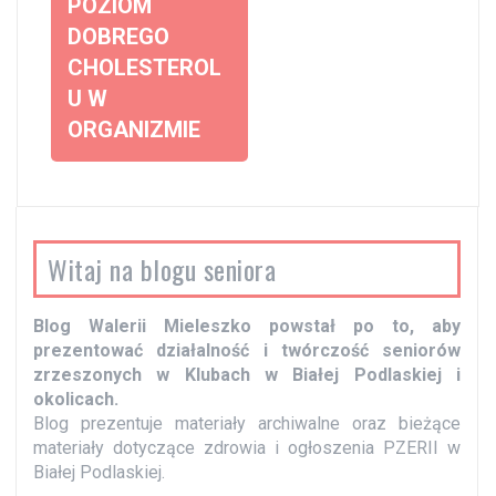
POZIOM
a
DOBREGO
c
CHOLESTEROL
z
U W
w
ORGANIZMIE
p
i
s
y
Witaj na blogu seniora
Blog Walerii Mieleszko powstał po to, aby
prezentować działalność i twórczość seniorów
zrzeszonych w Klubach w Białej Podlaskiej i
okolicach.
Blog prezentuje materiały archiwalne oraz bieżące
materiały dotyczące zdrowia i ogłoszenia PZERII w
Białej Podlaskiej.