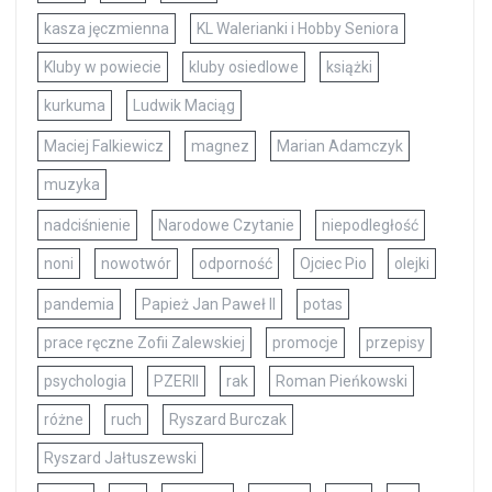
kasza jęczmienna
KL Walerianki i Hobby Seniora
Kluby w powiecie
kluby osiedlowe
książki
kurkuma
Ludwik Maciąg
Maciej Falkiewicz
magnez
Marian Adamczyk
muzyka
nadciśnienie
Narodowe Czytanie
niepodległość
noni
nowotwór
odporność
Ojciec Pio
olejki
pandemia
Papież Jan Paweł II
potas
prace ręczne Zofii Zalewskiej
promocje
przepisy
psychologia
PZERII
rak
Roman Pieńkowski
różne
ruch
Ryszard Burczak
Ryszard Jałtuszewski