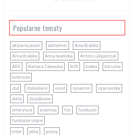
Popularne tematy
aktywna jesień
alzheimer
Ania Bralska
Anna Bralska
Anna Iwanicka
Antoni Łukijańczuk
ARS
Barbara Zalewska
BCK
białka
ból ucha
bolerioza
cbd
cholesterol
covid
cynamon
czarnuszka
dieta
dziadkowie
emerytura
erasmus
fun
fundusze
fundusze unijne
imbir
jelita
jeżyny