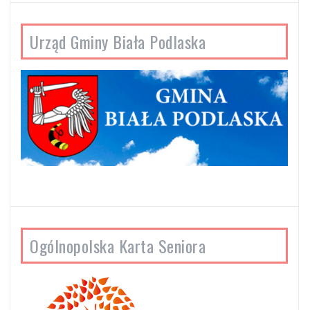
Urząd Gminy Biała Podlaska
Ogólnopolska Karta Seniora