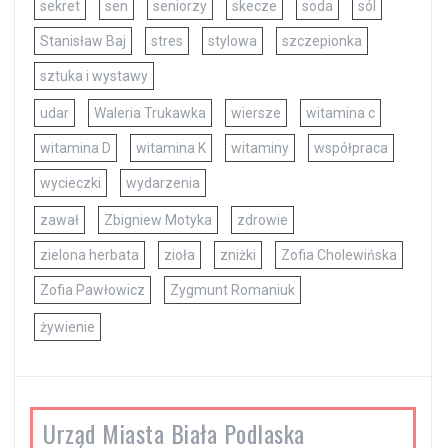
sekret
sen
seniorzy
skecze
soda
sól
Stanisław Baj
stres
stylowa
szczepionka
sztuka i wystawy
udar
Waleria Trukawka
wiersze
witamina c
witamina D
witamina K
witaminy
współpraca
wycieczki
wydarzenia
zawał
Zbigniew Motyka
zdrowie
zielona herbata
zioła
zniżki
Zofia Cholewińska
Zofia Pawłowicz
Zygmunt Romaniuk
żywienie
Urząd Miasta Biała Podlaska