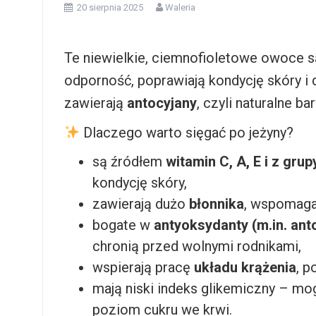
20 sierpnia 2025
Waleria
Te niewielkie, ciemnofioletowe owoce 
odporność, poprawiają kondycję skóry i 
zawierają
antocyjany
, czyli naturalne b
Dlaczego warto sięgać po jeżyny?
są źródłem
witamin C, A, E i z grup
kondycję skóry,
zawierają dużo
błonnika
, wspomagaj
bogate w
antyoksydanty (m.in. ant
chronią przed wolnymi rodnikami,
wspierają pracę
układu krążenia
, p
mają niski indeks glikemiczny – mog
poziom cukru we krwi.