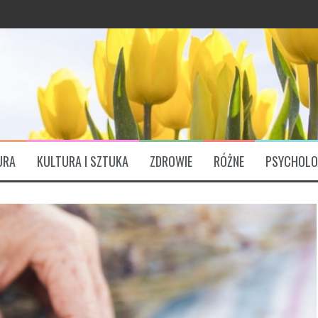
ątkowo bogaty profil odżywczy
ózgu. „Są Świętym Graalem”
padła liczba zawałów, udarów
URA
KULTURA I SZTUKA
ZDROWIE
RÓŻNE
PSYCHOLO
grawitację?