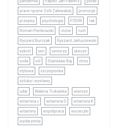
pandemia
Papież Jan Paweł II
potas
prace ręczne Zofii Zalewskiej
promocje
przepisy
psychologia
PZERII
rak
Roman Pieńkowski
różne
ruch
Ryszard Burczak
Ryszard Jałtuszewski
sekret
sen
seniorzy
skecze
soda
sól
Stanisław Baj
stres
stylowa
szczepionka
sztuka i wystawy
udar
Waleria Trukawka
wiersze
witamina c
witamina D
witamina K
witaminy
współpraca
wycieczki
wydarzenia