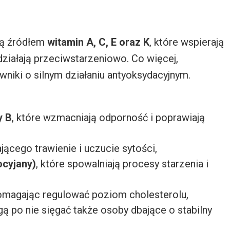
są źródłem
witamin A, C, E oraz K
, które wspierają
działają przeciwstarzeniowo. Co więcej,
arwniki o silnym działaniu antyoksydacyjnym.
y B
, które wzmacniają odporność i poprawiają
ącego trawienie i uczucie sytości,
ocyjany)
, które spowalniają procesy starzenia i
omagając regulować poziom cholesterolu,
ą po nie sięgać także osoby dbające o stabilny