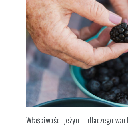
i
Właściwości jeżyn – dlaczego wart