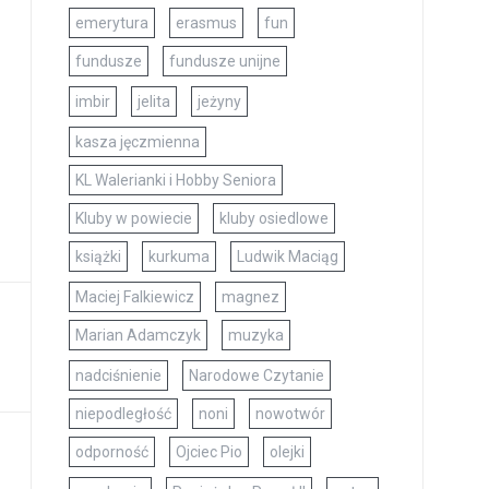
emerytura
erasmus
fun
fundusze
fundusze unijne
imbir
jelita
jeżyny
kasza jęczmienna
KL Walerianki i Hobby Seniora
Kluby w powiecie
kluby osiedlowe
książki
kurkuma
Ludwik Maciąg
Maciej Falkiewicz
magnez
Marian Adamczyk
muzyka
nadciśnienie
Narodowe Czytanie
niepodległość
noni
nowotwór
odporność
Ojciec Pio
olejki