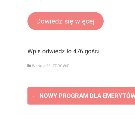
Dowiedz się więcej
Wpis odwiedziło 476 gości
Warto jeść
,
ZDROWIE
Z
←
NOWY PROGRAM DLA EMERYTÓW
o
b
a
c