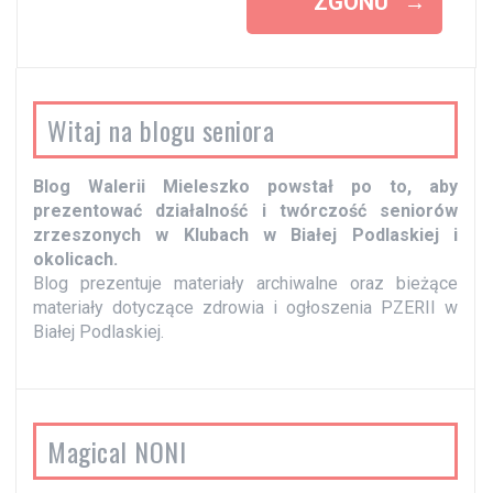
ZGONU”
→
z
w
p
i
Witaj na blogu seniora
s
y
Blog Walerii Mieleszko powstał po to, aby
prezentować działalność i twórczość seniorów
zrzeszonych w Klubach w Białej Podlaskiej i
okolicach.
Blog prezentuje materiały archiwalne oraz bieżące
materiały dotyczące zdrowia i ogłoszenia PZERII w
Białej Podlaskiej.
Magical NONI