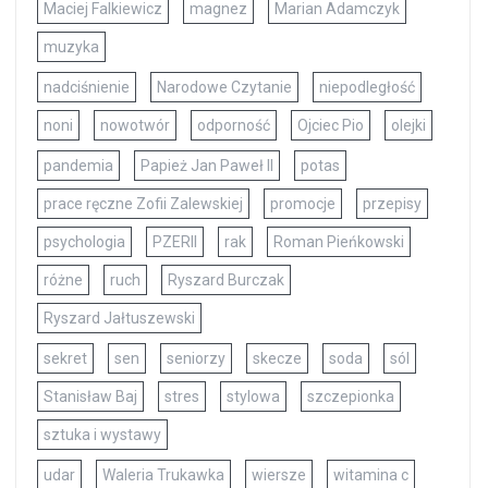
Maciej Falkiewicz
magnez
Marian Adamczyk
muzyka
nadciśnienie
Narodowe Czytanie
niepodległość
noni
nowotwór
odporność
Ojciec Pio
olejki
pandemia
Papież Jan Paweł II
potas
prace ręczne Zofii Zalewskiej
promocje
przepisy
psychologia
PZERII
rak
Roman Pieńkowski
różne
ruch
Ryszard Burczak
Ryszard Jałtuszewski
sekret
sen
seniorzy
skecze
soda
sól
Stanisław Baj
stres
stylowa
szczepionka
sztuka i wystawy
udar
Waleria Trukawka
wiersze
witamina c