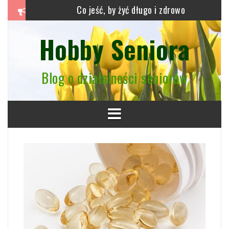
Co jeść, by żyć długo i zdrowo
P
r
Czy możemy osiągnąć prawdziwą antygrawitację?
z
Hobby Seniora
Młyn Kultur w Sławatyczach
e
s
Ogłoszenie emerytki to hit sieci.
Blog o działalności seniorów
k
Miesiąc urodzenia a długość życia
o
Fioletowa fasolka szparagowa ma wyjątkowo bogaty
c
profil odżywczy
z
Najważniejsze witaminy dla serca i mózgu. „Są
d
Świętym Graalem”
o
t
Dania zakazała ponad 20 lat temu. Spadła liczba
zawałów, udarów
r
e
ś
c