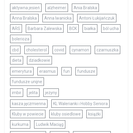
aktywna jesień
alzheimer
Ania Bralska
Anna Bralska
Anna Iwanicka
Antoni Łukijańczuk
ARS
Barbara Zalewska
BCK
białka
ból ucha
bolerioza
cbd
cholesterol
covid
cynamon
czarnuszka
dieta
dziadkowie
emerytura
erasmus
fun
fundusze
fundusze unijne
imbir
jelita
jeżyny
kasza jęczmienna
KL Walerianki i Hobby Seniora
Kluby w powiecie
kluby osiedlowe
książki
kurkuma
Ludwik Maciąg