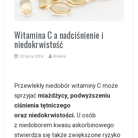
i
Witamina C a nadciśnienie i
niedokrwistość
30 lipca 2024
Waleria
Przewlekły niedobór witaminy C może
sprzyjać
miażdżycy, podwyższeniu
ciśnienia tętniczego
oraz niedokrwistości.
U osób
z niedoborem kwasu askorbinowego
stwierdza się także zwiększone ryzyko