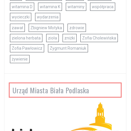
witamina D
witamina K
witaminy
współpraca
wycieczki
wydarzenia
zawał
Zbigniew Motyka
zdrowie
zielona herbata
zioła
zniżki
Zofia Cholewińska
Zofia Pawłowicz
Zygmunt Romaniuk
żywienie
Urząd Miasta Biała Podlaska