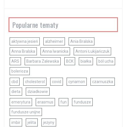
Popularne tematy
aktywna jesień
alzheimer
Ania Bralska
Anna Bralska
Anna Iwanicka
Antoni Łukijańczuk
ARS
Barbara Zalewska
BCK
białka
ból ucha
bolerioza
cbd
cholesterol
covid
cynamon
czarnuszka
dieta
dziadkowie
emerytura
erasmus
fun
fundusze
fundusze unijne
imbir
jelita
jeżyny