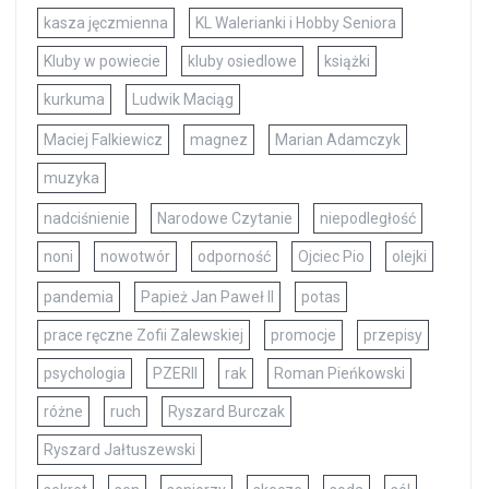
kasza jęczmienna
KL Walerianki i Hobby Seniora
Kluby w powiecie
kluby osiedlowe
książki
kurkuma
Ludwik Maciąg
Maciej Falkiewicz
magnez
Marian Adamczyk
muzyka
nadciśnienie
Narodowe Czytanie
niepodległość
noni
nowotwór
odporność
Ojciec Pio
olejki
pandemia
Papież Jan Paweł II
potas
prace ręczne Zofii Zalewskiej
promocje
przepisy
psychologia
PZERII
rak
Roman Pieńkowski
różne
ruch
Ryszard Burczak
Ryszard Jałtuszewski