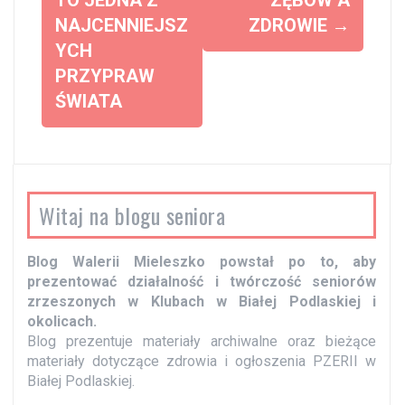
o
NAJCENNIEJSZ
ZDROWIE
→
b
YCH
a
PRZYPRAW
c
ŚWIATA
z
w
p
i
Witaj na blogu seniora
s
y
Blog Walerii Mieleszko powstał po to, aby
prezentować działalność i twórczość seniorów
zrzeszonych w Klubach w Białej Podlaskiej i
okolicach.
Blog prezentuje materiały archiwalne oraz bieżące
materiały dotyczące zdrowia i ogłoszenia PZERII w
Białej Podlaskiej.