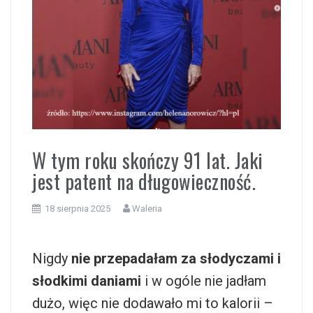
i
W tym roku skończy 91 lat. Jaki
jest patent na długowieczność.
18 sierpnia 2025
Waleria
Nigdy
nie przepadałam za słodyczami i
słodkimi daniami
i w ogóle nie jadłam
dużo, więc nie dodawało mi to kalorii –