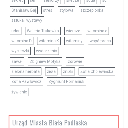
sekret
sen
seniorzy
skecze
soda
sól
Stanisław Baj
stres
stylowa
szczepionka
sztuka i wystawy
udar
Waleria Trukawka
wiersze
witamina c
witamina D
witamina K
witaminy
współpraca
wycieczki
wydarzenia
zawał
Zbigniew Motyka
zdrowie
zielona herbata
zioła
zniżki
Zofia Cholewińska
Zofia Pawłowicz
Zygmunt Romaniuk
żywienie
Urząd Miasta Biała Podlaska