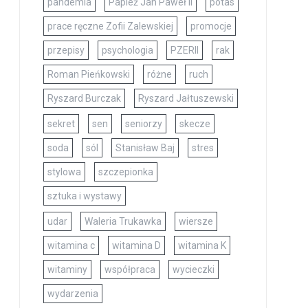
pandemia
Papież Jan Paweł II
potas
prace ręczne Zofii Zalewskiej
promocje
przepisy
psychologia
PZERII
rak
Roman Pieńkowski
różne
ruch
Ryszard Burczak
Ryszard Jałtuszewski
sekret
sen
seniorzy
skecze
soda
sól
Stanisław Baj
stres
stylowa
szczepionka
sztuka i wystawy
udar
Waleria Trukawka
wiersze
witamina c
witamina D
witamina K
witaminy
współpraca
wycieczki
wydarzenia