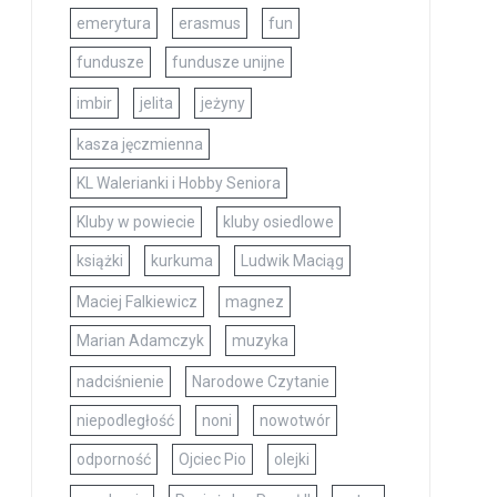
emerytura
erasmus
fun
fundusze
fundusze unijne
imbir
jelita
jeżyny
kasza jęczmienna
KL Walerianki i Hobby Seniora
Kluby w powiecie
kluby osiedlowe
książki
kurkuma
Ludwik Maciąg
Maciej Falkiewicz
magnez
Marian Adamczyk
muzyka
nadciśnienie
Narodowe Czytanie
niepodległość
noni
nowotwór
odporność
Ojciec Pio
olejki