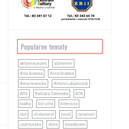
Popularne tematy
aktywna jesień
alzheimer
Ania Bralska
Anna Bralska
Anna Iwanicka
Antoni Łukijańczuk
ARS
Barbara Zalewska
BCK
białka
ból ucha
bolerioza
cbd
cholesterol
covid
cynamon
czarnuszka
dieta
dziadkowie