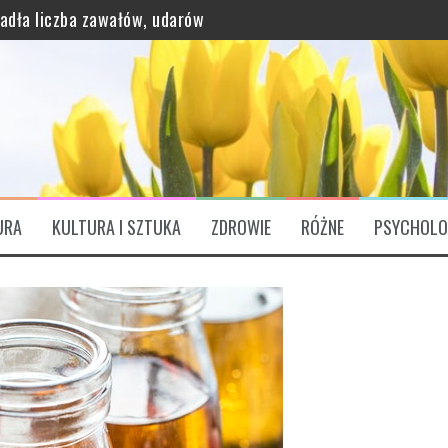
padła liczba zawałów, udarów
grawitację?
URA
KULTURA I SZTUKA
ZDROWIE
RÓŻNE
PSYCHOLO
ątkowo bogaty profil odżywczy
ózgu. „Są Świętym Graalem”