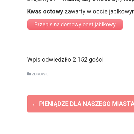
Kwas octowy
zawarty w occie jabłkowym 
Przepis na domowy ocet jabłkowy
Wpis odwiedziło 2 152 gości
ZDROWIE
Z
←
PIENIĄDZE DLA NASZEGO MIASTA
o
b
a