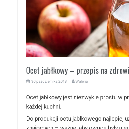
i
Ocet jabłkowy – przepis na zdrow
30 października 2018
Waleria
Ocet jabłkowy jest niezwykle prostu w p
każdej kuchni.
Do produkcji octu jabłkowego najlepiej
znajomych – ważne, aby owoce były niep