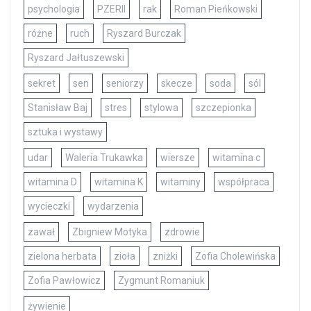
psychologia
PZERII
rak
Roman Pieńkowski
różne
ruch
Ryszard Burczak
Ryszard Jałtuszewski
sekret
sen
seniorzy
skecze
soda
sól
Stanisław Baj
stres
stylowa
szczepionka
sztuka i wystawy
udar
Waleria Trukawka
wiersze
witamina c
witamina D
witamina K
witaminy
współpraca
wycieczki
wydarzenia
zawał
Zbigniew Motyka
zdrowie
zielona herbata
zioła
zniżki
Zofia Cholewińska
Zofia Pawłowicz
Zygmunt Romaniuk
żywienie