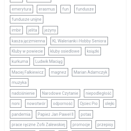
emerytura
erasmus
fun
fundusze
fundusze unijne
imbir
jelita
jeżyny
kasza jęczmienna
KL Walerianki i Hobby Seniora
Kluby w powiecie
kluby osiedlowe
książki
kurkuma
Ludwik Maciąg
Maciej Falkiewicz
magnez
Marian Adamczyk
muzyka
nadciśnienie
Narodowe Czytanie
niepodległość
noni
nowotwór
odporność
Ojciec Pio
olejki
pandemia
Papież Jan Paweł II
potas
prace ręczne Zofii Zalewskiej
promocje
przepisy