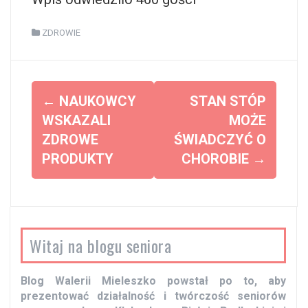
ZDROWIE
Z
←
NAUKOWCY
STAN STÓP
o
WSKAZALI
MOŻE
ZDROWE
ŚWIADCZYĆ O
b
PRODUKTY
CHOROBIE
→
a
c
z
w
Witaj na blogu seniora
p
i
Blog Walerii Mieleszko powstał po to, aby
s
prezentować działalność i twórczość seniorów