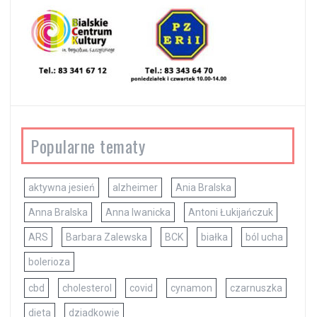
Popularne tematy
aktywna jesień
alzheimer
Ania Bralska
Anna Bralska
Anna Iwanicka
Antoni Łukijańczuk
ARS
Barbara Zalewska
BCK
białka
ból ucha
bolerioza
cbd
cholesterol
covid
cynamon
czarnuszka
dieta
dziadkowie