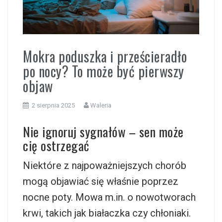
i
Mokra poduszka i prześcieradło
po nocy? To może być pierwszy
objaw
2 sierpnia 2025
Waleria
Nie ignoruj sygnałów – sen może
cię ostrzegać
Niektóre z najpoważniejszych chorób
mogą objawiać się właśnie poprzez
nocne poty. Mowa m.in. o nowotworach
krwi, takich jak białaczka czy chłoniaki.