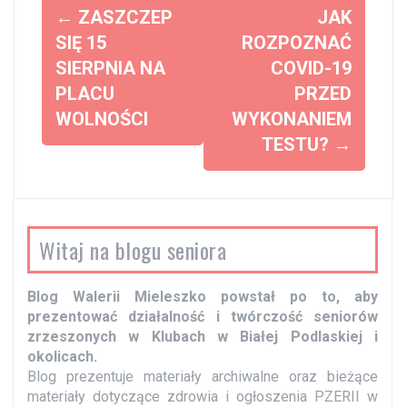
Z
←
ZASZCZEP
JAK
o
SIĘ 15
ROZPOZNAĆ
SIERPNIA NA
COVID-19
b
PLACU
PRZED
a
WOLNOŚCI
WYKONANIEM
c
TESTU?
→
z
w
p
i
Witaj na blogu seniora
s
y
Blog Walerii Mieleszko powstał po to, aby
prezentować działalność i twórczość seniorów
zrzeszonych w Klubach w Białej Podlaskiej i
okolicach.
Blog prezentuje materiały archiwalne oraz bieżące
materiały dotyczące zdrowia i ogłoszenia PZERII w