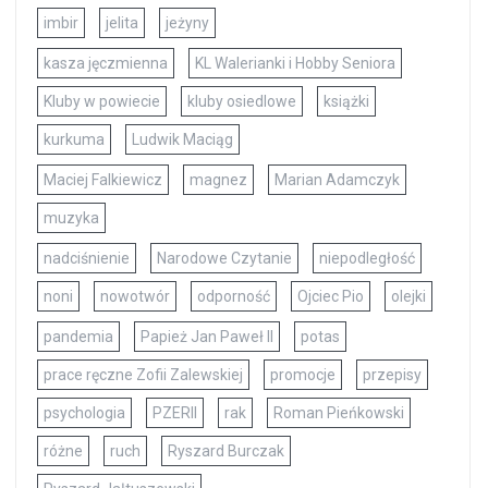
imbir
jelita
jeżyny
kasza jęczmienna
KL Walerianki i Hobby Seniora
Kluby w powiecie
kluby osiedlowe
książki
kurkuma
Ludwik Maciąg
Maciej Falkiewicz
magnez
Marian Adamczyk
muzyka
nadciśnienie
Narodowe Czytanie
niepodległość
noni
nowotwór
odporność
Ojciec Pio
olejki
pandemia
Papież Jan Paweł II
potas
prace ręczne Zofii Zalewskiej
promocje
przepisy
psychologia
PZERII
rak
Roman Pieńkowski
różne
ruch
Ryszard Burczak