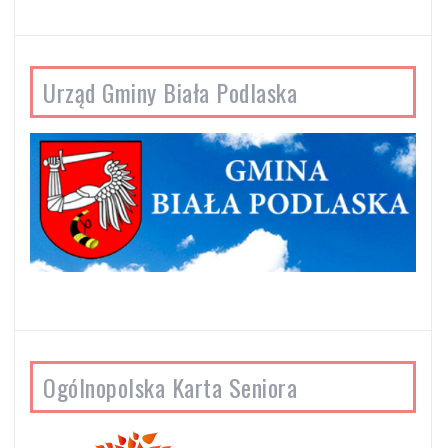
Urząd Gminy Biała Podlaska
Ogólnopolska Karta Seniora