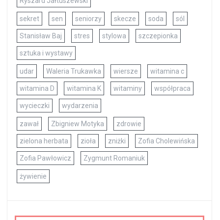
Ryszard Jałtuszewski
sekret
sen
seniorzy
skecze
soda
sól
Stanisław Baj
stres
stylowa
szczepionka
sztuka i wystawy
udar
Waleria Trukawka
wiersze
witamina c
witamina D
witamina K
witaminy
współpraca
wycieczki
wydarzenia
zawał
Zbigniew Motyka
zdrowie
zielona herbata
zioła
zniżki
Zofia Cholewińska
Zofia Pawłowicz
Zygmunt Romaniuk
żywienie