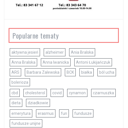
Popularne tematy
aktywna jesień
alzheimer
Ania Bralska
Anna Bralska
Anna Iwanicka
Antoni Łukijańczuk
ARS
Barbara Zalewska
BCK
białka
ból ucha
bolerioza
cbd
cholesterol
covid
cynamon
czarnuszka
dieta
dziadkowie
emerytura
erasmus
fun
fundusze
fundusze unijne