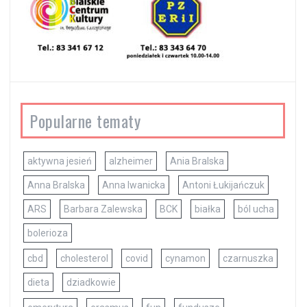
Popularne tematy
aktywna jesień
alzheimer
Ania Bralska
Anna Bralska
Anna Iwanicka
Antoni Łukijańczuk
ARS
Barbara Zalewska
BCK
białka
ból ucha
bolerioza
cbd
cholesterol
covid
cynamon
czarnuszka
dieta
dziadkowie