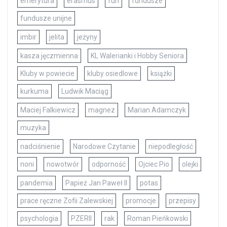
emerytura
erasmus
fun
fundusze
fundusze unijne
imbir
jelita
jeżyny
kasza jęczmienna
KL Walerianki i Hobby Seniora
Kluby w powiecie
kluby osiedlowe
książki
kurkuma
Ludwik Maciąg
Maciej Falkiewicz
magnez
Marian Adamczyk
muzyka
nadciśnienie
Narodowe Czytanie
niepodległość
noni
nowotwór
odporność
Ojciec Pio
olejki
pandemia
Papież Jan Paweł II
potas
prace ręczne Zofii Zalewskiej
promocje
przepisy
psychologia
PZERII
rak
Roman Pieńkowski