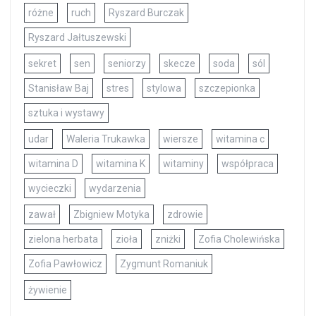
różne
ruch
Ryszard Burczak
Ryszard Jałtuszewski
sekret
sen
seniorzy
skecze
soda
sól
Stanisław Baj
stres
stylowa
szczepionka
sztuka i wystawy
udar
Waleria Trukawka
wiersze
witamina c
witamina D
witamina K
witaminy
współpraca
wycieczki
wydarzenia
zawał
Zbigniew Motyka
zdrowie
zielona herbata
zioła
zniżki
Zofia Cholewińska
Zofia Pawłowicz
Zygmunt Romaniuk
żywienie