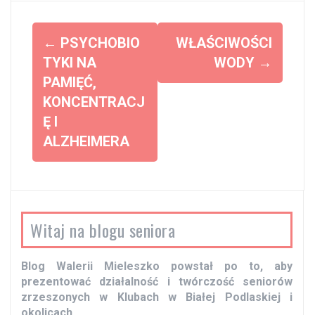
Z
←
PSYCHOBIO
WŁAŚCIWOŚCI
o
TYKI NA
WODY
→
PAMIĘĆ,
b
KONCENTRACJ
a
Ę I
c
ALZHEIMERA
z
w
p
i
Witaj na blogu seniora
s
y
Blog Walerii Mieleszko powstał po to, aby
prezentować działalność i twórczość seniorów
zrzeszonych w Klubach w Białej Podlaskiej i
okolicach.