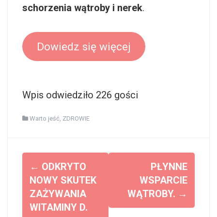
schorzenia wątroby i nerek
.
Dowiedz się więcej
Wpis odwiedziło 226 gości
Warto jeść
,
ZDROWIE
Z
←
ODKRYTO
PŁYNNE
o
NOWY SKUTEK
WSPARCIE
ZAŻYWANIA
WĄTROBY.
→
b
WITAMINY D.
a