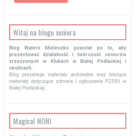
c
z
w
Witaj na blogu seniora
p
i
Blog Walerii Mieleszko powstał po to, aby
s
prezentować działalność i twórczość seniorów
y
zrzeszonych w Klubach w Białej Podlaskiej i
okolicach.
Blog prezentuje materiały archiwalne oraz bieżące
materiały dotyczące zdrowia i ogłoszenia PZERII w
Białej Podlaskiej.
Magical NONI