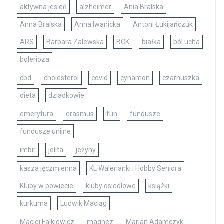
aktywna jesień
alzheimer
Ania Bralska
Anna Bralska
Anna Iwanicka
Antoni Łukijańczuk
ARS
Barbara Zalewska
BCK
białka
ból ucha
bolerioza
cbd
cholesterol
covid
cynamon
czarnuszka
dieta
dziadkowie
emerytura
erasmus
fun
fundusze
fundusze unijne
imbir
jelita
jeżyny
kasza jęczmienna
KL Walerianki i Hobby Seniora
Kluby w powiecie
kluby osiedlowe
książki
kurkuma
Ludwik Maciąg
Maciej Falkiewicz
magnez
Marian Adamczyk