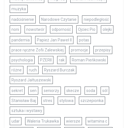
muzyka
nadciśnienie
Narodowe Czytanie
niepodległość
noni
nowotwór
odporność
Ojciec Pio
olejki
pandemia
Papież Jan Paweł II
potas
prace ręczne Zofii Zalewskiej
promocje
przepisy
psychologia
PZERII
rak
Roman Pieńkowski
różne
ruch
Ryszard Burczak
Ryszard Jałtuszewski
sekret
sen
seniorzy
skecze
soda
sól
Stanisław Baj
stres
stylowa
szczepionka
sztuka i wystawy
udar
Waleria Trukawka
wiersze
witamina c