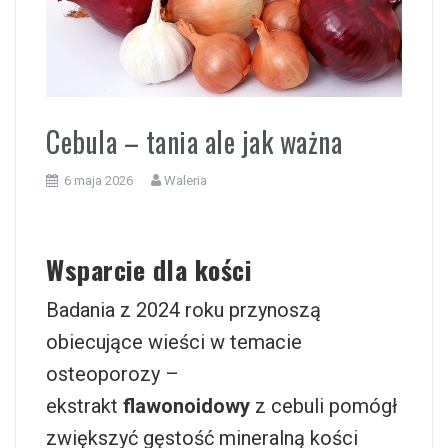
i
Cebula – tania ale jak ważna
6 maja 2026
Waleria
Wsparcie dla kości
Badania z 2024 roku przynoszą
obiecujące wieści w temacie
osteoporozy –
ekstrakt
flawonoidowy
z cebuli pomógł
zwiększyć gęstość mineralną kości