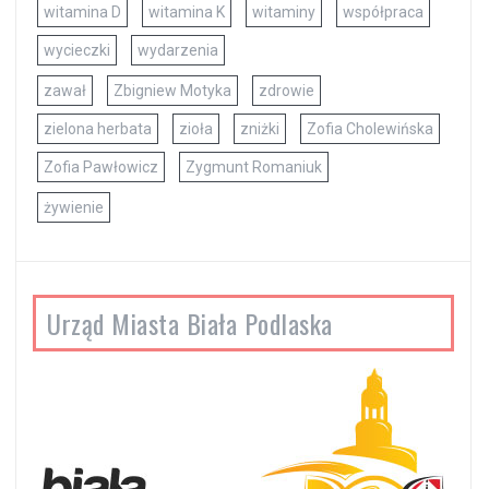
witamina D
witamina K
witaminy
współpraca
wycieczki
wydarzenia
zawał
Zbigniew Motyka
zdrowie
zielona herbata
zioła
zniżki
Zofia Cholewińska
Zofia Pawłowicz
Zygmunt Romaniuk
żywienie
Urząd Miasta Biała Podlaska