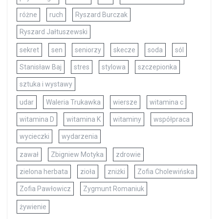
różne
ruch
Ryszard Burczak
Ryszard Jałtuszewski
sekret
sen
seniorzy
skecze
soda
sól
Stanisław Baj
stres
stylowa
szczepionka
sztuka i wystawy
udar
Waleria Trukawka
wiersze
witamina c
witamina D
witamina K
witaminy
współpraca
wycieczki
wydarzenia
zawał
Zbigniew Motyka
zdrowie
zielona herbata
zioła
zniżki
Zofia Cholewińska
Zofia Pawłowicz
Zygmunt Romaniuk
żywienie