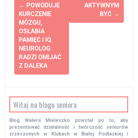
Z
←
POWODUJE
AKTYWNYM
o
KURCZENIE
BYĆ
→
MÓZGU,
b
OSŁABIA
a
PAMIĘĆ I IQ.
c
NEUROLOG
z
RADZI OMIJAĆ
w
Z DALEKA
p
i
s
y
Witaj na blogu seniora
Blog Walerii Mieleszko powstał po to, aby
prezentować działalność i twórczość seniorów
zrzeszonych w Klubach w Białej Podlaskiej i