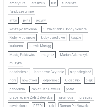
emerytura
erasmus
fun
fundusze
fundusze unijne
imbir
jelita
jeżyny
kasza jęczmienna
KL Walerianki i Hobby Seniora
Kluby w powiecie
kluby osiedlowe
książki
kurkuma
Ludwik Maciąg
Maciej Falkiewicz
magnez
Marian Adamczyk
muzyka
nadciśnienie
Narodowe Czytanie
niepodległość
noni
nowotwór
odporność
Ojciec Pio
olejki
pandemia
Papież Jan Paweł II
potas
prace ręczne Zofii Zalewskiej
promocje
przepisy
psychologia
PZERII
rak
Roman Pieńkowski