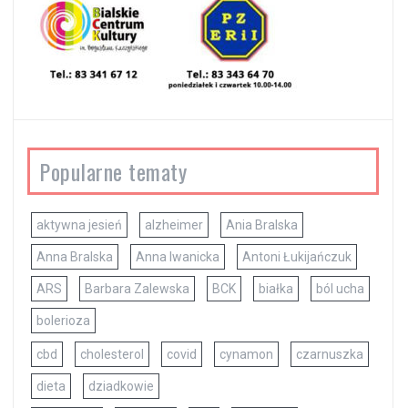
Popularne tematy
aktywna jesień
alzheimer
Ania Bralska
Anna Bralska
Anna Iwanicka
Antoni Łukijańczuk
ARS
Barbara Zalewska
BCK
białka
ból ucha
bolerioza
cbd
cholesterol
covid
cynamon
czarnuszka
dieta
dziadkowie