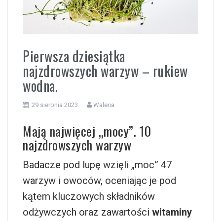
i
Pierwsza dziesiątka
najzdrowszych warzyw – ​rukiew
wodna.
29 sierpnia 2023
Waleria
Mają najwięcej „mocy”. 10
najzdrowszych warzyw
Badacze pod lupę wzięli „moc” 47
warzyw i owoców, oceniając je pod
kątem kluczowych składników
odżywczych oraz zawartości
witaminy