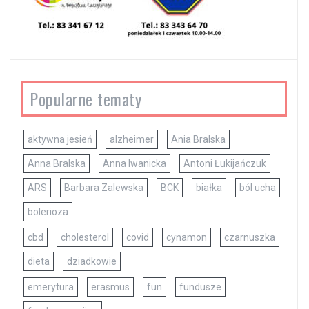
Popularne tematy
aktywna jesień
alzheimer
Ania Bralska
Anna Bralska
Anna Iwanicka
Antoni Łukijańczuk
ARS
Barbara Zalewska
BCK
białka
ból ucha
bolerioza
cbd
cholesterol
covid
cynamon
czarnuszka
dieta
dziadkowie
emerytura
erasmus
fun
fundusze