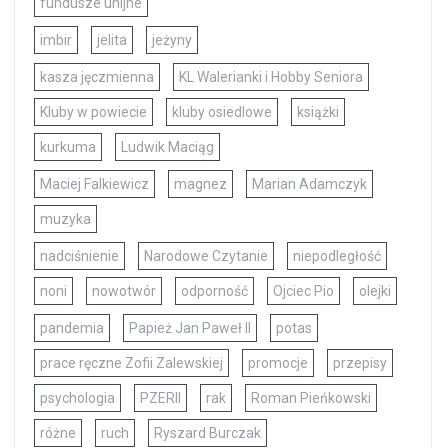
fundusze unijne
imbir
jelita
jeżyny
kasza jęczmienna
KL Walerianki i Hobby Seniora
Kluby w powiecie
kluby osiedlowe
książki
kurkuma
Ludwik Maciąg
Maciej Falkiewicz
magnez
Marian Adamczyk
muzyka
nadciśnienie
Narodowe Czytanie
niepodległość
noni
nowotwór
odporność
Ojciec Pio
olejki
pandemia
Papież Jan Paweł II
potas
prace ręczne Zofii Zalewskiej
promocje
przepisy
psychologia
PZERII
rak
Roman Pieńkowski
różne
ruch
Ryszard Burczak