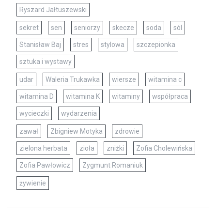
Ryszard Jałtuszewski
sekret
sen
seniorzy
skecze
soda
sól
Stanisław Baj
stres
stylowa
szczepionka
sztuka i wystawy
udar
Waleria Trukawka
wiersze
witamina c
witamina D
witamina K
witaminy
współpraca
wycieczki
wydarzenia
zawał
Zbigniew Motyka
zdrowie
zielona herbata
zioła
zniżki
Zofia Cholewińska
Zofia Pawłowicz
Zygmunt Romaniuk
żywienie