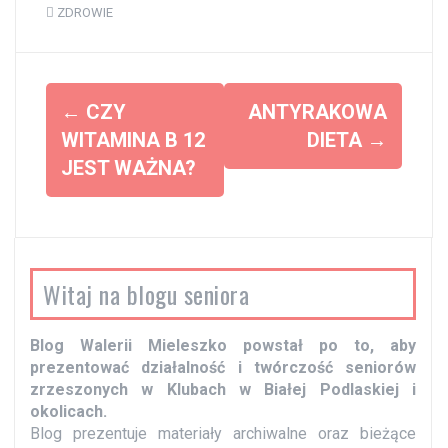
ZDROWIE
Z
←
CZY
ANTYRAKOWA
o
WITAMINA B 12
DIETA
→
JEST WAŻNA?
b
a
c
z
Witaj na blogu seniora
w
p
Blog Walerii Mieleszko powstał po to, aby
i
prezentować działalność i twórczość seniorów
s
zrzeszonych w Klubach w Białej Podlaskiej i
y
okolicach.
Blog prezentuje materiały archiwalne oraz bieżące