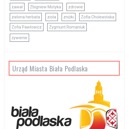
zawał
Zbigniew Motyka
zdrowie
zielona herbata
zioła
zniżki
Zofia Cholewińska
Zofia Pawłowicz
Zygmunt Romaniuk
żywienie
Urząd Miasta Biała Podlaska