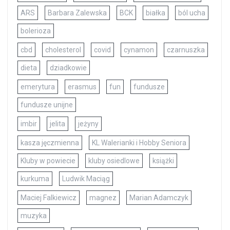
ARS
Barbara Zalewska
BCK
białka
ból ucha
bolerioza
cbd
cholesterol
covid
cynamon
czarnuszka
dieta
dziadkowie
emerytura
erasmus
fun
fundusze
fundusze unijne
imbir
jelita
jeżyny
kasza jęczmienna
KL Walerianki i Hobby Seniora
Kluby w powiecie
kluby osiedlowe
książki
kurkuma
Ludwik Maciąg
Maciej Falkiewicz
magnez
Marian Adamczyk
muzyka