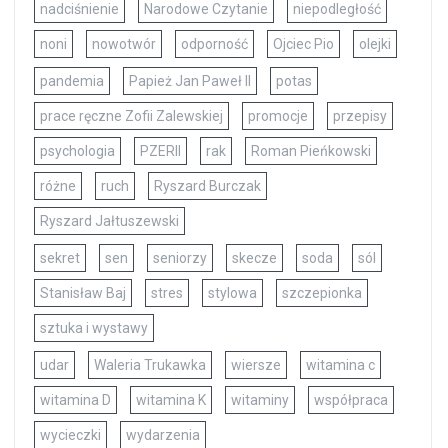
nadciśnienie
Narodowe Czytanie
niepodległość
noni
nowotwór
odporność
Ojciec Pio
olejki
pandemia
Papież Jan Paweł II
potas
prace ręczne Zofii Zalewskiej
promocje
przepisy
psychologia
PZERII
rak
Roman Pieńkowski
różne
ruch
Ryszard Burczak
Ryszard Jałtuszewski
sekret
sen
seniorzy
skecze
soda
sól
Stanisław Baj
stres
stylowa
szczepionka
sztuka i wystawy
udar
Waleria Trukawka
wiersze
witamina c
witamina D
witamina K
witaminy
współpraca
wycieczki
wydarzenia